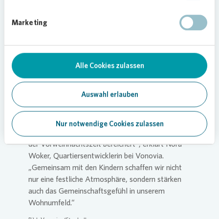
Silke Hastenteufel, Leiterin des FABIDO
Familienzentrums, betont die Bedeutung der
Marketing
Zusammenarbeit: „Diese Aktion zeigt, wie schön
es ist, wenn verschiedene Akteure im Quartier
zusammenarbeiten. Die Kinder haben mit großer
Alle Cookies zulassen
Begeisterung gebastelt und geschmückt – für sie
ist es ein besonderes Erlebnis, ihren eigenen
Beitrag zur weihnachtlichen Gestaltung des
Auswahl erlauben
Viertels zu leisten.“
„Wir freuen uns sehr über diese schöne Tradition,
Nur notwendige Cookies zulassen
die bereits seit mehreren Jahren das Quartier in
der Vorweihnachtszeit bereichert“, erklärt Nora
Woker, Quartiersentwicklerin bei
Vonovia
.
„Gemeinsam mit den Kindern schaffen wir nicht
nur eine festliche Atmosphäre, sondern stärken
auch das Gemeinschaftsgefühl in unserem
Wohnumfeld.“