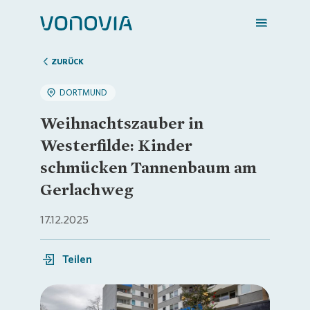
ZURÜCK
DORTMUND
Zuhause finden
Weihnachtszauber in
Westerfilde: Kinder
Mein Zuhause
schmücken Tannenbaum am
Gerlachweg
Meine Stadt
17.12.2025
Weitere Angebote
Teilen
Login