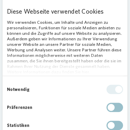
Familienzentrums Speckestraße 17 im Vorfeld
Diese Webseite verwendet Cookies
kreiert hatten. Gemeinsam mit den
Mitarbeiterinnen und Mitarbeitern von
Vonovia
Wir verwenden Cookies, um Inhalte und Anzeigen zu
verwandelten sie den Tannenbaum in eine bunte,
personalisieren, Funktionen für soziale Medien anbieten zu
weihnachtliche Attraktion. Dabei sorgten
können und die Zugriffe auf unsere Website zu analysieren.
Weihnachtsgebäck und leckerer Kakao für noch
Außerdem geben wir Informationen zu Ihrer Verwendung
unserer Website an unsere Partner für soziale Medien,
mehr Vorfreude auf die Feiertage.
Werbung und Analysen weiter. Unsere Partner führen diese
Informationen möglicherweise mit weiteren Daten
zusammen, die Sie ihnen bereitgestellt haben oder die sie im
Rahmen Ihrer Nutzung der Dienste gesammelt haben.
Weitere Informationen dazu finden Sie hier.
Loading...
Einwilligungsauswahl
Notwendig
Präferenzen
Kooperation für lebenswertes
Wohnumfeld
Statistiken