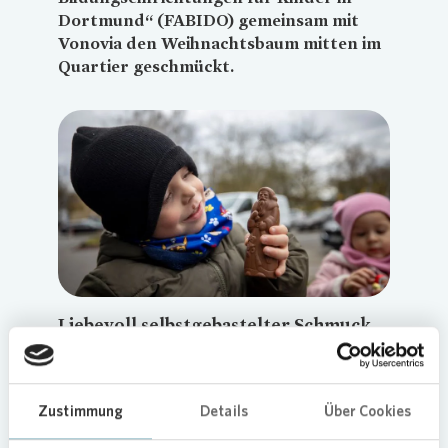
Dortmund“ (FABIDO) gemeinsam mit
Vonovia
den Weihnachtsbaum mitten im
Quartier geschmückt.
Loading...
Liebevoll selbstgebastelter Schmuck
als Highlight
Wie in den vergangenen Jahren wurde der Baum
Zustimmung
Details
Über Cookies
mit selbstgebasteltem Schmuck verziert, den die
kleinen Künstlerinnen und Künstler des FABIDO