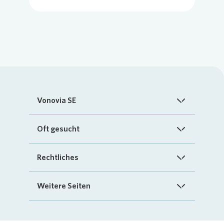
Vonovia SE
Startseite
Oft gesucht
Über uns
FAQ
Rechtliches
Investoren
Kontakt
Impressum
Weitere Seiten
Nachhaltigkeit
„Mein Vonovia“ App
Cookie-Richtlinien
InvestorPortal
Presse
Mein Zuhause