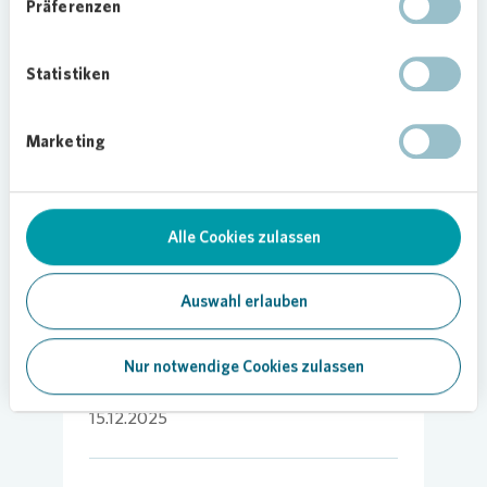
Präferenzen
„Wir freuen uns, dass wir mit unserer
Unterstützung dazu beitragen können, dass
dieser schöne Brauch auch weiterhin alle
Statistiken
Generationen in Wedau zusammenbringt“, erklärt
Tilman Essner,
Vonovia
Quartiersmanager.
Marketing
„Solche Veranstaltungen stärken das
Gemeinschaftsgefühl und schaffen wertvolle
Erinnerungen für Familien.“
Alle Cookies zulassen
Bild:
Vonovia
/ Hueske
Auswahl erlauben
Nur notwendige Cookies zulassen
15.12.2025