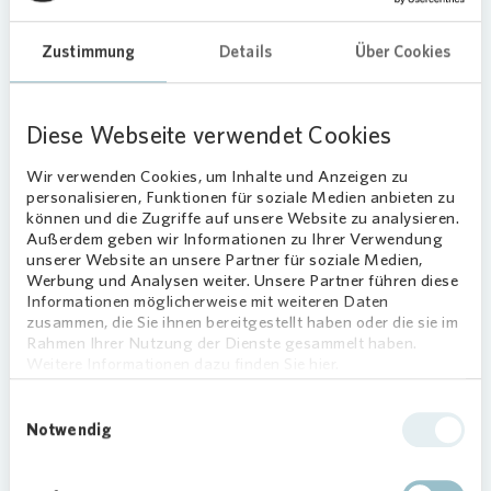
konnten, unterstützte
Vonovia
den
Umzug mit einer Spende über 800 Euro.
Zustimmung
Details
Über Cookies
Tradition verbindet Generationen
Diese Webseite verwendet Cookies
Der Förderverein der GGS Am See sorgte mit
Wir verwenden Cookies, um Inhalte und Anzeigen zu
dem Verkauf von Punsch und Würstchen für das
personalisieren, Funktionen für soziale Medien anbieten zu
leibliche Wohl der Teilnehmerinnen und
können und die Zugriffe auf unsere Website zu analysieren.
Teilnehmer. Die zusätzlichen Kosten für
Außerdem geben wir Informationen zu Ihrer Verwendung
Spielmannszug, Pferd, Weckmänner, Fackeln und
unserer Website an unsere Partner für soziale Medien,
Werbung und Analysen weiter. Unsere Partner führen diese
Dekoration übernahm
Vonovia
. Marc Otten,
Informationen möglicherweise mit weiteren Daten
Vorsitzender des Fördervereins, betont die
zusammen, die Sie ihnen bereitgestellt haben oder die sie im
Bedeutung der Kooperation: „Ohne die Spende
Rahmen Ihrer Nutzung der Dienste gesammelt haben.
von
Vonovia
wäre es schwierig, den Umzug mit
Weitere Informationen dazu finden Sie hier.
allen beliebten Details durchzuführen.
Einwilligungsauswahl
Gemeinsam konnten wir den Kindern und ihren
Notwendig
Familien einen unvergesslichen St. Martinsabend
bescheren.“