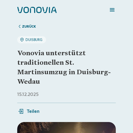
ZURÜCK
DUISBURG
Zuhause finden
Vonovia unterstützt
traditionellen St.
Mein Zuhause
Martinsumzug in Duisburg-
Wedau
Meine Stadt
15.12.2025
Weitere Angebote
Teilen
Login