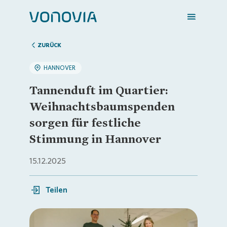
ZURÜCK
HANNOVER
Zuhause finden
Tannenduft im Quartier:
Weihnachtsbaumspenden
Mein Zuhause
sorgen für festliche
Stimmung in Hannover
Meine Stadt
15.12.2025
Weitere Angebote
Teilen
Login