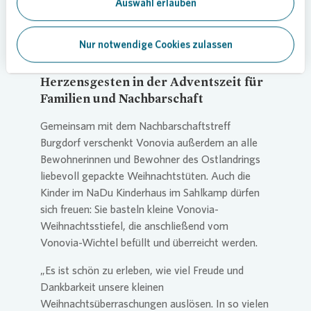
Auswahl erlauben
Ostrouchow, Regionalbereichsleiterin von
Vonovia
. „Solche Momente zeigen uns immer
wieder, warum wir uns engagieren: weil gerade
Nur notwendige Cookies zulassen
kleine Gesten große Freude schenken.“
Herzensgesten in der Adventszeit für
Familien und Nachbarschaft
Gemeinsam mit dem Nachbarschaftstreff
Burgdorf verschenkt
Vonovia
außerdem an alle
Bewohnerinnen und Bewohner des Ostlandrings
liebevoll gepackte Weihnachtstüten. Auch die
Kinder im NaDu Kinderhaus im Sahlkamp dürfen
sich freuen: Sie basteln kleine
Vonovia
-
Weihnachtsstiefel, die anschließend vom
Vonovia
-Wichtel befüllt und überreicht werden.
„Es ist schön zu erleben, wie viel Freude und
Dankbarkeit unsere kleinen
Weihnachtsüberraschungen auslösen. In so vielen