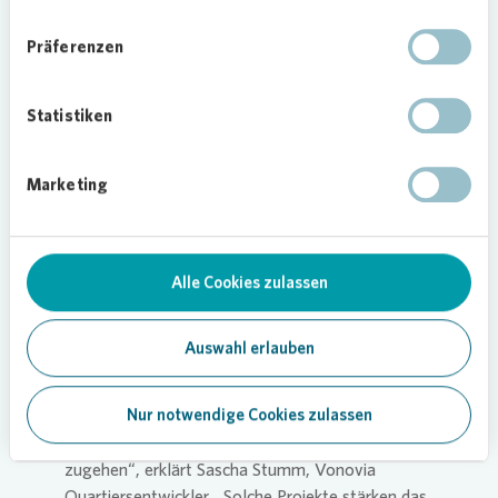
wertvoller Austausch, der ihre Erfahrungen in der
Präferenzen
Schule ergänzt und bereichert“, erklärt Schulleiter
Holger Jeppel.
Statistiken
Marketing
Loading...
Alle Cookies zulassen
Projekt zunächst auf ein Jahr angelegt
Auswahl erlauben
„Es ist wunderbar zu sehen, wie die jungen
Nur notwendige Cookies zulassen
Menschen mit so viel Herzblut und Engagement
auf die älteren Nachbarinnen und Nachbarn
zugehen“, erklärt Sascha Stumm,
Vonovia
Quartiersentwickler. „Solche Projekte stärken das