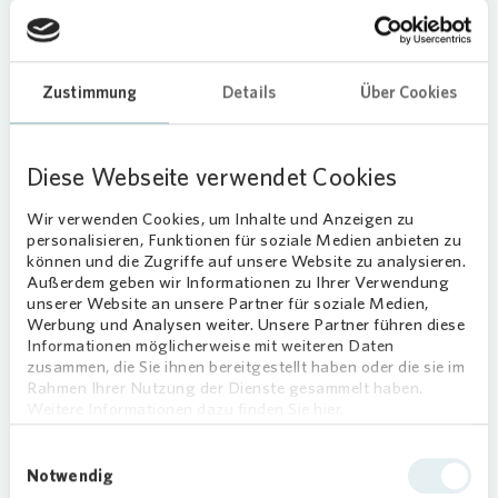
Stadtteilcafé“ heißt es dort. Jeden Montag von
13:30 Uhr bis 15:00 Uhr öffnen sie die Türen zum
Gemeinschaftsraum. Auf der Speisekarte stehen
Zustimmung
Details
Über Cookies
frisch gebackene Waffeln, Kaffee, Tee, Kuchen
und Muffins. So schaffen sie eine gemütliche
Atmosphäre, in der sie die älteren Besucherinnen
Diese Webseite verwendet Cookies
und Besuchern zum Spielen und Austauschen
einladen.
Wir verwenden Cookies, um Inhalte und Anzeigen zu
personalisieren, Funktionen für soziale Medien anbieten zu
Besuch in der Demenz-WG
können und die Zugriffe auf unsere Website zu analysieren.
Außerdem geben wir Informationen zu Ihrer Verwendung
Darüber hinaus besucht ein Teil der Kinder
unserer Website an unsere Partner für soziale Medien,
regelmäßig die Bewohnerinnen und Bewohner der
Werbung und Analysen weiter. Unsere Partner führen diese
Demenz-WG „Glück Auf“ im Neubau der
Informationen möglicherweise mit weiteren Daten
zusammen, die Sie ihnen bereitgestellt haben oder die sie im
Weitmarerstraße und gestaltet dort die
Rahmen Ihrer Nutzung der Dienste gesammelt haben.
Mittagszeit mit.
Weitere Informationen dazu finden Sie hier.
„Die Kinder haben im Projekt Stadtteilcafé die
Einwilligungsauswahl
Möglichkeit, Verantwortung zu übernehmen und
Notwendig
ein Quartier aktiv mitzugestalten. Hier entsteht