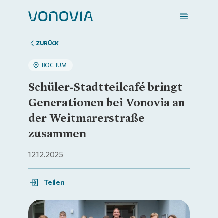
ZURÜCK
BOCHUM
Zuhause finden
Schüler-Stadtteilcafé bringt
Generationen bei Vonovia an
Mein Zuhause
der Weitmarerstraße
zusammen
Meine Stadt
12.12.2025
Weitere Angebote
Teilen
Login