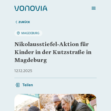
ZURÜCK
MAGDEBURG
Zuhause finden
Nikolausstiefel-Aktion für
Kinder in der Kutzstraße in
Mein Zuhause
Magdeburg
12.12.2025
Meine Stadt
Teilen
Weitere Angebote
Login