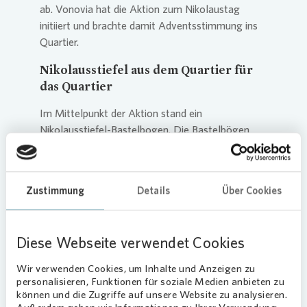
ab.
Vonovia
hat die Aktion zum Nikolaustag
initiiert und brachte damit Adventsstimmung ins
Quartier.
Nikolausstiefel aus dem Quartier für
das Quartier
Im Mittelpunkt der Aktion stand ein
Nikolausstiefel-Bastelbogen. Die Bastelbögen
wurden zuvor verteilt und informierten die
Familien zugleich über den Ablauf. Die Kinder
gestalteten ihre Stiefel zu Hause oder
Zustimmung
Details
Über Cookies
gemeinsam mit dem Team vor Ort und gaben sie
anschließend im Büro in der Kutzstraße ab. Dort
befüllte das
Vonovia
-Team die Stiefel mit kleinen
Diese Webseite verwendet Cookies
Überraschungen, die zum Nikolaustag im
Innenhof überreicht wurden. Für viele Familien im
Wir verwenden Cookies, um Inhalte und Anzeigen zu
Haus und in der Nachbarschaft ist die Aktion ein
personalisieren, Funktionen für soziale Medien anbieten zu
fester Termin in der Vorweihnachtszeit.
können und die Zugriffe auf unsere Website zu analysieren.