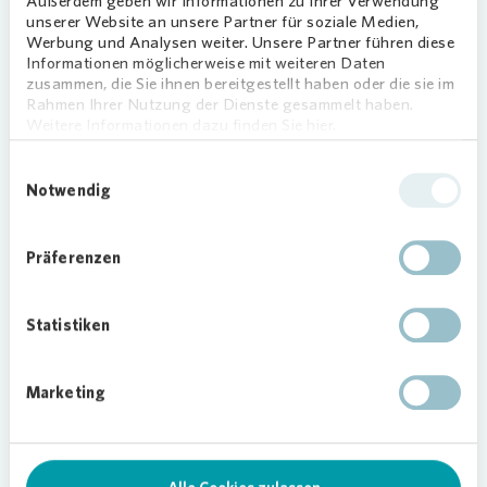
Außerdem geben wir Informationen zu Ihrer Verwendung
unserer Website an unsere Partner für soziale Medien,
Werbung und Analysen weiter. Unsere Partner führen diese
Informationen möglicherweise mit weiteren Daten
zusammen, die Sie ihnen bereitgestellt haben oder die sie im
Rahmen Ihrer Nutzung der Dienste gesammelt haben.
Loading...
Weitere Informationen dazu finden Sie hier.
Einwilligungsauswahl
Notwendig
Ein schöner Moment für Kinder und
Präferenzen
Nachbarschaft
„Es ist schön zu sehen, wie viele Kinder heute mit
Statistiken
ihren Familien in den Innenhof gekommen sind“,
sagt Katrin Wischeropp, Vermieterin und
Bewirtschafterin bei
Vonovia
. „Mit der
Marketing
Nikolausstiefel-Aktion möchten wir Kinderaugen
zum Leuchten bringen und gleichzeitig die
Nachbarschaft stärken. Solche Angebote schaffen