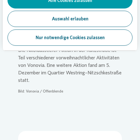
Alle Cookies zulassen
Begegnungen im Quartier und tragen dazu bei,
dass sich die Menschen hier zu Hause fühlen.“
Auch Bewohner:innen ohne Kinder kamen vorbei
Auswahl erlauben
und gaben positives Feedback zur Aktion.
Nikolausaktion in weiterem Quartier
Nur notwendige Cookies zulassen
Die Nikolausstiefel-Aktion in der Kutzstraße ist
Teil verschiedener vorweihnachtlicher Aktivitäten
von
Vonovia
. Eine weitere Aktion fand am 5.
Dezember im Quartier Westring–Nitzschkestraße
statt.
Bild:
Vonovia
/ Offenblende