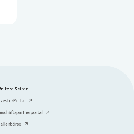
eitere Seiten
nvestorPortal
eschäftspartnerportal
tellenbörse