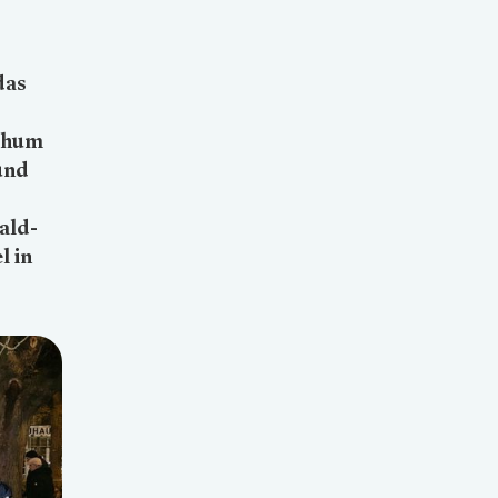
das
ochum
und
ald-
l in