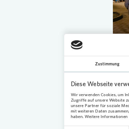
Geme
Zustimmung
emot
Diese Webseite verw
Die Bet
Begeiste
Wir verwenden Cookies, um Inh
beim Flu
Zugriffe auf unsere Website 
Erlebnis
unsere Partner für soziale Me
mit weiteren Daten zusammen, 
„Als Ve
haben. Weitere Informationen d
unseren 