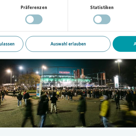
Regionen solche besonderen Erlebnisse ermöglichen können. Gerade
Präferenzen
Statistiken
achtszeit ist so ein gemeinsames Event ein schönes Zeichen der
enheit und ein Highlight im Dezember“, sagt Thomas Weinert,
lleiter Hannover West bei
Vonovia
.
ulassen
Auswahl erlauben
A
Loading...