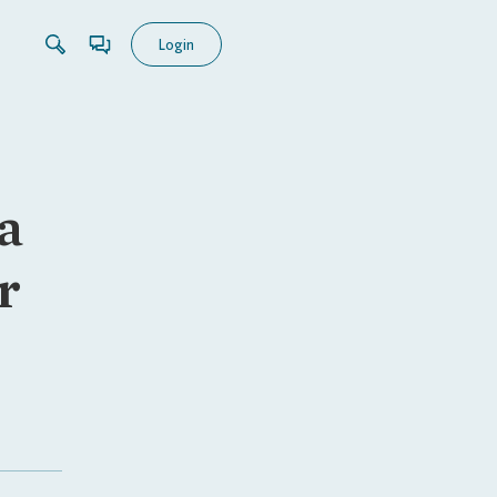
Login
a
r