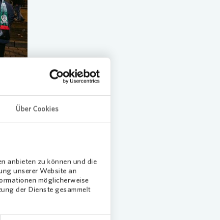
Über Cookies
die
 Ort
en anbieten zu können und die
m-
dung unserer Website an
nformationen möglicherweise
tzung der Dienste gesammelt
 wir
h in