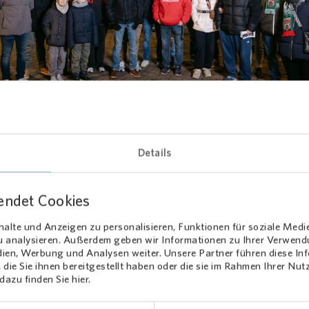
Loading...
inschaft stärken:
Vonovia
schafft
Details
ionale Momente im Advent
endet Cookies
eiligung an der Vorweihnachtsverlosung war hoch und umso größer 
rung der Gewinnerinnen und Gewinner. Diese konnten nicht nur vor
alte und Anzeigen zu personalisieren, Funktionen für soziale Medi
tlichtspiel im Stadion mitfiebern, sondern sich auch über ein Rundu
zu analysieren. Außerdem geben wir Informationen zu Ihrer Verwen
 mit Stadionwurst und Freigetränk inklusive freuen.
dien, Werbung und Analysen weiter. Unsere Partner führen diese I
die Sie ihnen bereitgestellt haben oder die sie im Rahmen Ihrer Nu
rmieter mit Unternehmenshauptsitz in Bochum freuen wir uns, wenn
azu finden Sie hier.
Mieterinnen und Mietern durch unsere Kooperation mit dem VfL auc