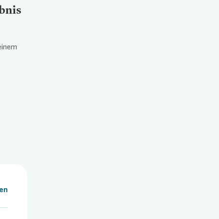
bnis
einem
len