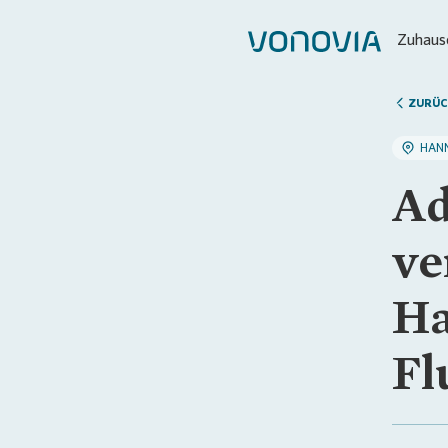
Zuhause
ZURÜC
HAN
Ad
ve
Ha
Fl