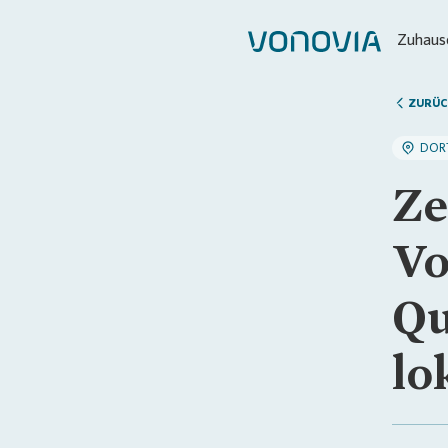
Zuhause
ZURÜC
DOR
Ze
Vo
Qu
lo