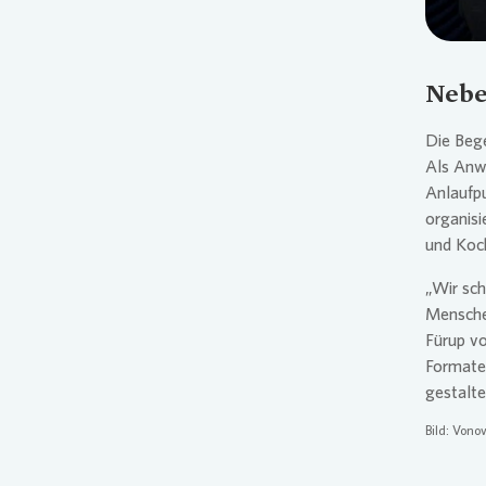
Nebe
Die Bege
Als Anwo
Anlaufp
organisi
und Koch
„Wir sch
Menschen
Fürup v
Formate
gestalte
Bild:
Vonov