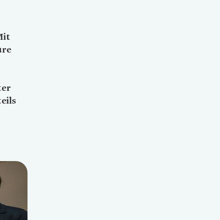
Mit
ure
ter
eils