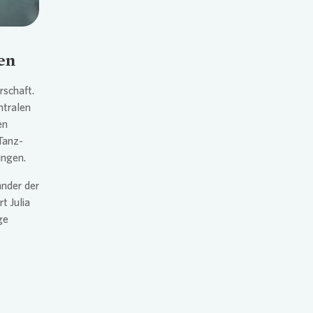
en
rschaft.
ntralen
en
 Tanz-
ungen.
ander der
t Julia
ge