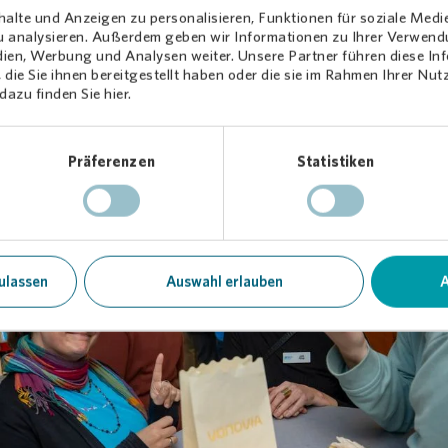
angenen zehn Jahren in Westerfilde entstanden ist.
alte und Anzeigen zu personalisieren, Funktionen für soziale Medi
zu analysieren. Außerdem geben wir Informationen zu Ihrer Verwen
aben wir nicht nur symbolisch dazu beigetragen, Westerfilde bunt 
dien, Werbung und Analysen weiter. Unsere Partner führen diese I
n. Unser gemeinsames Kunstwerk zeigt deutlicher denn je: Jeder Ver
die Sie ihnen bereitgestellt haben oder die sie im Rahmen Ihrer Nu
azu finden Sie hier.
tiative trägt dazu bei, dass sich die Bewohnerinnen und Bewohner hie
fühlen. Dafür möchten wir heute Danke sagen“, erklärt
Vonovia
sentwicklerin Nora Woker.
Präferenzen
Statistiken
ulassen
Auswahl erlauben
A
Loading...