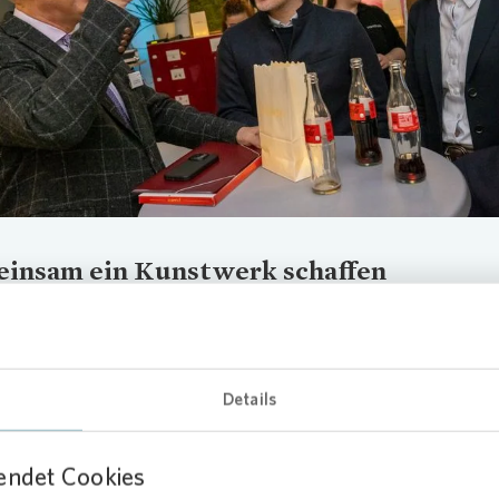
Loading...
insam ein Kunstwerk schaffen
light des Abends war ein gemeinschaftliches Kunstprojekt: Alle
den trugen mit farbigen Gummibändern zu einem Kunstwerk bei, d
Quartiersslogan „Westerfilde verbindet“ mit dem Slogan des Stadtt
ilde & Bodelschwingh - Außen grün - innen bunt“ kombiniert. In e
Details
gebenen grauen Feld entstand durch die bunten Bänder ein großes 
ige Kunstwerk symbolisiert, wie eng die Netzwerke und Kooperatio
endet Cookies
l inzwischen miteinander verbunden sind – und wie viel Farbe und Le