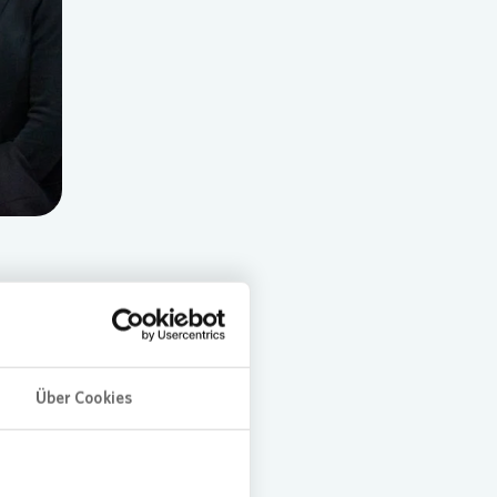
as den
eils
inem von
Über Cookies
Herz.
nen im
ben in