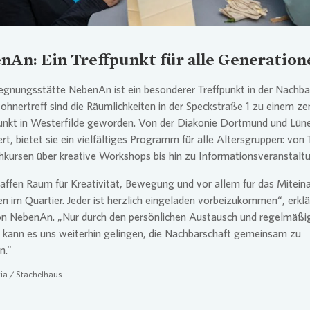
nAn: Ein Treffpunkt für alle Generation
gnungsstätte NebenAn ist ein besonderer Treffpunkt in der Nachba
hnertreff sind die Räumlichkeiten in der Speckstraße 1 zu einem ze
unkt in Westerfilde geworden. Von der Diakonie Dortmund und Lün
ert, bietet sie ein vielfältiges Programm für alle Altersgruppen: von
kursen über kreative Workshops bis hin zu Informationsveranstalt
affen Raum für Kreativität, Bewegung und vor allem für das Mitein
 im Quartier. Jeder ist herzlich eingeladen vorbeizukommen“, erklär
on NebenAn. „Nur durch den persönlichen Austausch und regelmäßi
 kann es uns weiterhin gelingen, die Nachbarschaft gemeinsam zu
n.“
ia
/ Stachelhaus