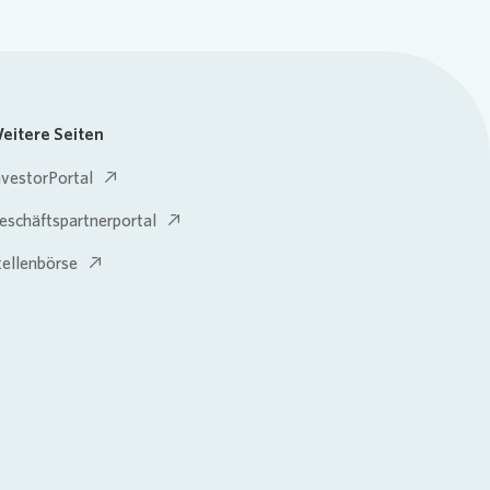
eitere Seiten
nvestorPortal
eschäftspartnerportal
tellenbörse