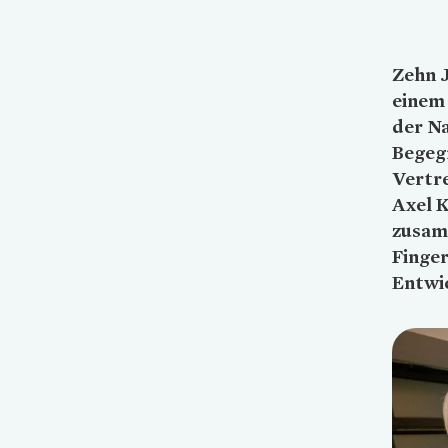
Zehn J
einem 
der N
Begeg
Vertr
Axel K
zusam
Finger
Entwic