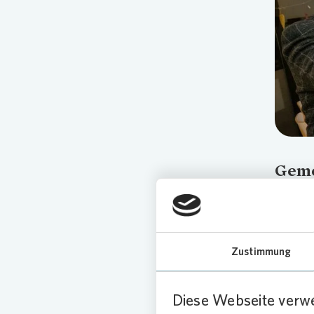
Geme
Ein High
Anwesen
Vonovia
„Westerf
Zustimmung
grün um
Das fert
Diese Webseite verw
Stadttei