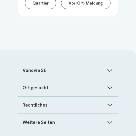
Quartier
Vor-Ort-Meldung
Vonovia SE
Startseite
Oft gesucht
Über uns
FAQ
Rechtliches
Investoren
Kontakt
Impressum
Weitere Seiten
Nachhaltigkeit
„Mein Vonovia“ App
Cookie-Richtlinien