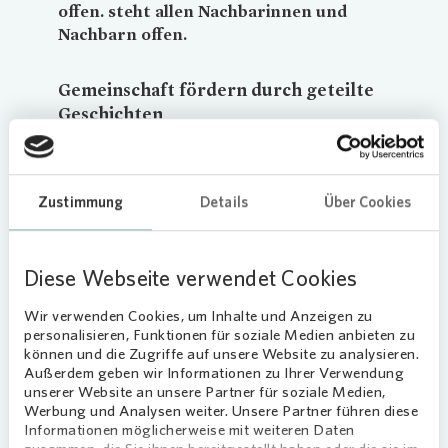
offen. steht allen Nachbarinnen und
Nachbarn offen.
Gemeinschaft fördern durch geteilte
Geschichten
Die Lesbar ist mehr als eine einfache Bücherbörse:
Sie soll als fester Bestandteil des Viertels zu
spontanen Gesprächen einladen, den
Zustimmung
Details
Über Cookies
Austausch zwischen Bewohnerinnen und
Bewohnern fördern und zugleich ein
niedrigschwelliges, kulturelles Angebot
Diese Webseite verwendet Cookies
im direkten Wohnumfeld
Wir verwenden Cookies, um Inhalte und Anzeigen zu
schaffen. Ohne Aufwand können hier
personalisieren, Funktionen für soziale Medien anbieten zu
jederzeit Bücher mitgenommen werden. Wer
können und die Zugriffe auf unsere Website zu analysieren.
ausgelesene, gut
Außerdem geben wir Informationen zu Ihrer Verwendung
unserer Website an unsere Partner für soziale Medien,
erhaltene Exemplare weitergeben möchte, stellt
Werbung und Analysen weiter. Unsere Partner führen diese
sie einfach ins Regal.
Informationen möglicherweise mit weiteren Daten