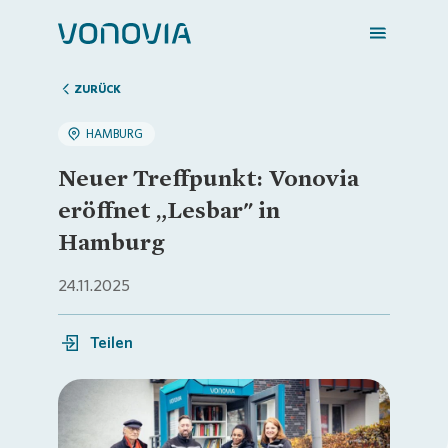
ZURÜCK
HAMBURG
Zuhause finden
Neuer Treffpunkt: Vonovia
eröffnet „Lesbar" in
Mein Zuhause
Hamburg
24.11.2025
Meine Stadt
Teilen
Weitere Angebote
Login