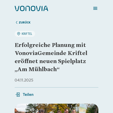
ZURÜCK
KRIFTEL
Zuhause finden
Erfolgreiche Planung mit
VonoviaGemeinde Kriftel
Mein Zuhause
eröffnet neuen Spielplatz
„Am Mühlbach“
Meine Stadt
04.11.2025
Weitere Angebote
Teilen
Login