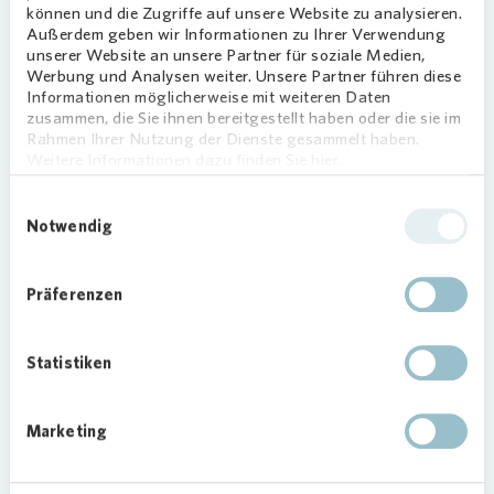
können und die Zugriffe auf unsere Website zu analysieren.
zunächst 1.000 Wärmepumpen-Cubes
Außerdem geben wir Informationen zu Ihrer Verwendung
produzieren, was die Auslastung für mindestens
unserer Website an unsere Partner für soziale Medien,
vier Jahre sichert. Professor Wolfgang Boos,
Werbung und Analysen weiter. Unsere Partner führen diese
Geschäftsführer der DFA, betont: „Unsere Stärke
Informationen möglicherweise mit weiteren Daten
zusammen, die Sie ihnen bereitgestellt haben oder die sie im
liegt darin, innovative Ideen in kürzester Zeit von
Rahmen Ihrer Nutzung der Dienste gesammelt haben.
der Pilotphase in eine stabile Serienproduktion zu
Weitere Informationen dazu finden Sie hier.
überführen. Genau das bringen wir hier
gemeinsam mit
Vonovia
und Enercube ein. Mit
Einwilligungsauswahl
Notwendig
unserem Know-how aus Digitalisierung, Ramp-
Up und Produktionsmanagement machen wir den
Wärmepumpen-Cube serienreif – und leisten so
Präferenzen
einen wichtigen Beitrag zur Wärmewende im
Gebäudebestand.“
Statistiken
Marketing
Loading...