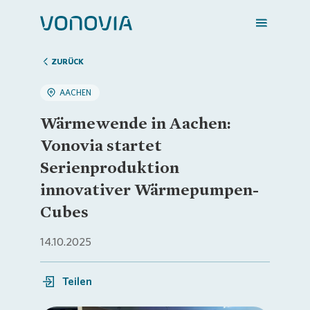
ZURÜCK
AACHEN
Zuhause finden
Wärmewende in Aachen:
Vonovia startet
Mein Zuhause
Serienproduktion
innovativer Wärmepumpen-
Meine Stadt
Cubes
14.10.2025
Weitere Angebote
Teilen
Login