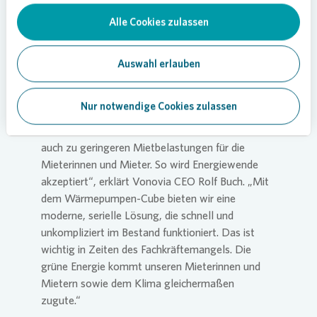
Alle Cookies zulassen
Auswahl erlauben
Innovative Lösung für nachhaltige
Quartiersgestaltung
Nur notwendige Cookies zulassen
In einem Pilotprojekt in Donauwörth sanken die
Energiekosten bereits um 40 Prozent. „Das führt
auch zu geringeren Mietbelastungen für die
Mieterinnen und Mieter. So wird Energiewende
akzeptiert“, erklärt
Vonovia
CEO Rolf Buch. „Mit
dem Wärmepumpen-Cube bieten wir eine
moderne, serielle Lösung, die schnell und
unkompliziert im Bestand funktioniert. Das ist
wichtig in Zeiten des Fachkräftemangels. Die
grüne Energie kommt unseren Mieterinnen und
Mietern sowie dem Klima gleichermaßen
zugute.“