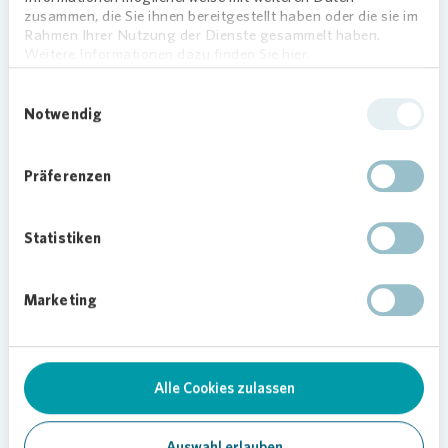
zusammen, die Sie ihnen bereitgestellt haben oder die sie im
Auch in Sachen Nachhaltigkeit setzt die
Rahmen Ihrer Nutzung der Dienste gesammelt haben.
Chopinspitze Maßstäbe. Dank Vollwärmeschutz,
Weitere Informationen dazu finden Sie hier.
energieeffizienter Fenster und
Fernwärmeversorgung ist das Gebäudeensemble
Einwilligungsauswahl
Notwendig
zukunftsorientiert aufgestellt – ein Beitrag zum
Ziel von
Vonovia
, bis 2045 einen klimaneutralen
Gebäudebestand zu erreichen.
Präferenzen
Die barrierearmen Zugänge, Aufzüge in allen
Häusern und großzügige Kinderwagen- und
Statistiken
Fahrradräume erleichtern den Alltag. Die 45
Tiefgaragenstellplätze sind bereits mit einer
Wallbox-Vorrüstung ausgestattet, um
Marketing
Elektromobilität zu fördern.
Alle Cookies zulassen
Loading...
Auswahl erlauben