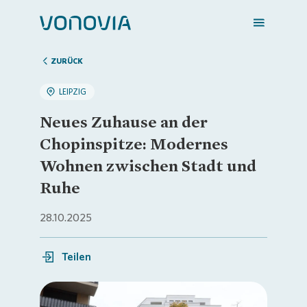
ZURÜCK
LEIPZIG
Zuhause finden
Neues Zuhause an der
Chopinspitze: Modernes
Mein Zuhause
Wohnen zwischen Stadt und
Ruhe
Meine Stadt
28.10.2025
Weitere Angebote
Teilen
Login