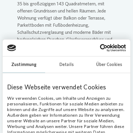
35 bis großzügigen 143 Quadratmetern, mit
offenen Grundrissen und hellen Räumen. Jede
Wohnung verfügt über Balkon oder Terrasse,
Parkettboden mit Fußbodenheizung,
Schallschutzverglasung und moderne Bäder mit
bodengleichen Duschen. Glasfaseranschluss und
Video-Gegensprechanlage gehören zum
Standard.
Zustimmung
Details
Über Cookies
Seit dem Vermietungsstart im August liegt der
Vermietungsstand bei mehr als 25 Prozent,
berichtet Uta Barche, Regionalleiterin für Leipzig-
Diese Webseite verwendet Cookies
Ost. „Vor allem kleinere Wohnungen sind stark
gefragt. Uns ist wichtig, dass sich hier ein
Wir verwenden Cookies, um Inhalte und Anzeigen zu
harmonisches Miteinander entwickelt –
personalisieren, Funktionen für soziale Medien anbieten zu
unabhängig davon, ob jemand allein, zu zweit
können und die Zugriffe auf unsere Website zu analysieren.
oder mit Familie einzieht.“
Außerdem geben wir Informationen zu Ihrer Verwendung
unserer Website an unsere Partner für soziale Medien,
Werbung und Analysen weiter. Unsere Partner führen diese
Nachhaltig und barrierearm geplant
Informationen möglicherweise mit weiteren Daten