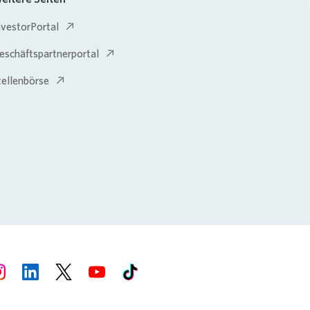
nvestorPortal
eschäftspartnerportal
tellenbörse