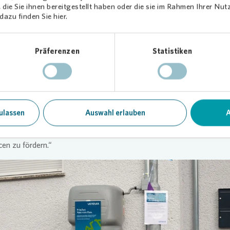
die Sie ihnen bereitgestellt haben oder die sie im Rahmen Ihrer Nu
azu finden Sie hier.
ießbar" handelt es sich um ein nachhaltiges Konzept zur Sammlung und Nutzung von
Präferenzen
Statistiken
r. Hierfür werden große Regentonnen aufgestellt und direkt mit dem Regenfallrohr v
e Regentage der letzten Wochen sind die „Gießbars” gut gefüllt un
erade jetzt während der heißen Tage ausgiebig von den Mieter:inn
 Die ersten Rückmeldungen sind durchweg positiv, wie Sandra Holb
bereichsleiterin, und Sascha Amler, Regionalbereichsleiter, bestätig
ulassen
Auswahl erlauben
A
 sind eine großartige Möglichkeit, unsere Quartiere nachhaltiger zu
en und zugleich das Bewusstsein für einen schonenden Umgang mit
en zu fördern.“