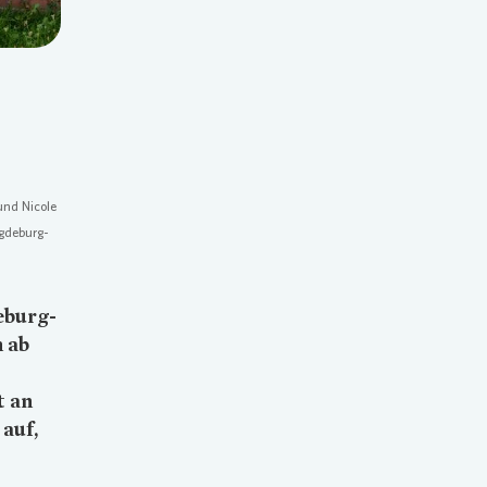
 und Nicole
agdeburg-
eburg-
 ab
t an
auf,