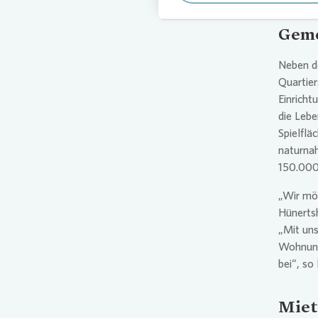
Geme
Neben d
Quartier
Einrich
die Lebe
Spielfl
naturna
150.000
„Wir möc
Hünertsh
„Mit un
Wohnung
bei“, so
Miet