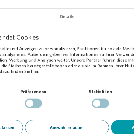
traße und Gärdestraße umfassend energetisch saniert. Dabei wurde
mmverbundsysteme, Fenster, Dächer und Balkone erneuert. Durch
men konnte die Energieeffizienz deutlich gesteigert und der Woh
Details
Mieterinnen und Mieter im Quartier Hünertshagen verbessert werden
investierte dafür insgesamt 17,5 Millionen Euro.
endet Cookies
alte und Anzeigen zu personalisieren, Funktionen für soziale Medi
zu analysieren. Außerdem geben wir Informationen zu Ihrer Verwen
dien, Werbung und Analysen weiter. Unsere Partner führen diese I
die Sie ihnen bereitgestellt haben oder die sie im Rahmen Ihrer Nu
azu finden Sie hier.
Loading...
Präferenzen
Statistiken
ulassen
Auswahl erlauben
A