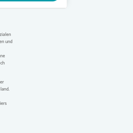
zialen
en und
ine
ich
er
land.
iers