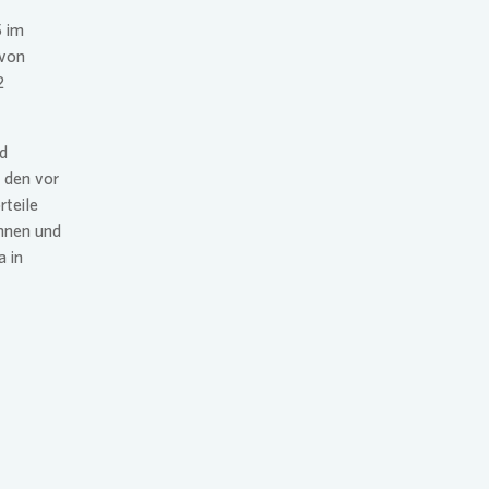
5 im
 von
2
nd
 den vor
rteile
innen und
a
in