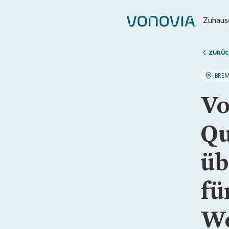
Zuhause
ZURÜC
BRE
Vo
Qu
üb
fü
Wo