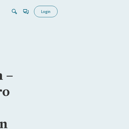
Login
 –
ro
ün