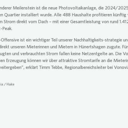
nderer Meilenstein ist die neue Photovoltaikanlage, die 2024/202
 Quartier installiert wurde. Alle 488 Haushalte profitieren künftig
m Strom direkt vom Dach – mit einer Gesamtleistung von rund 1.41
t-Peak.
Offensive ist ein wichtiger Teil unserer Nachhaltigkeits-strategie u
rekt unseren Mieterinnen und Mietern in Hünertshagen zugute. Für
ugten und verbrauchten Strom fallen keine Netzentgelte an. Die Vo
len Erzeugung können wir über attraktive Stromtarife an die Mieter
eitergeben“, erklärt Timm Tebbe, Regionalbereichsleiter bei
Vonovi
ia
/ Hake