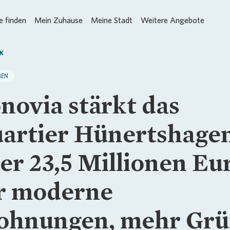
 finden
Mein Zuhause
Meine Stadt
Weitere Angebote
K
MEN
novia stärkt das
artier Hünertshagen
er 23,5 Millionen Eu
r moderne
hnungen, mehr Gr