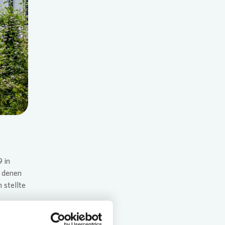
 in
t denen
 stellte