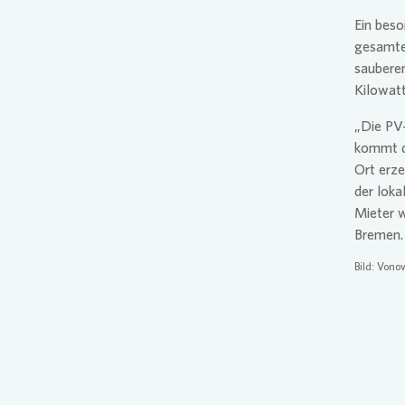
Ein beso
gesamten
saubere
Kilowat
„Die PV-
kommt di
Ort erze
der loka
Mieter w
Bremen.
Bild:
Vonov