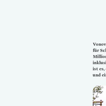
Vonov
für Sc
Millio
inklus
ist es
und ei