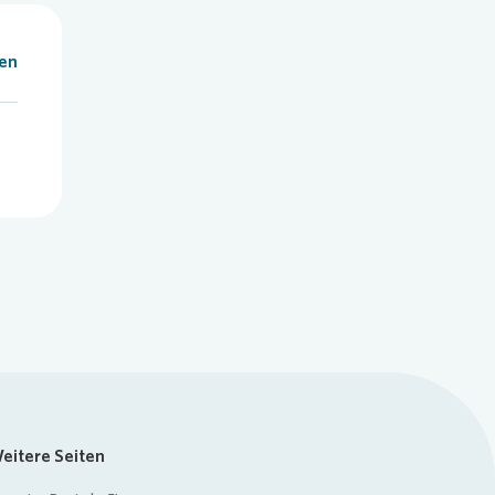
len
eitere Seiten