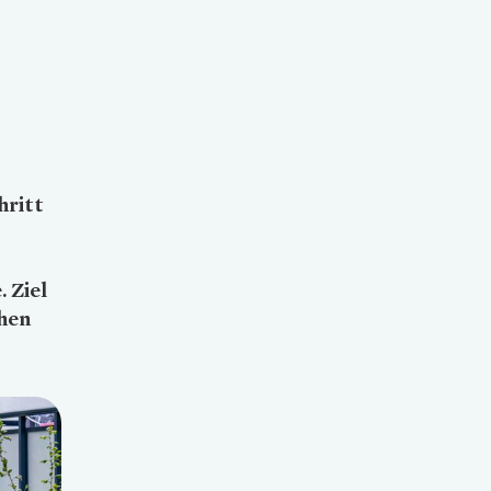
hritt
 Ziel
chen