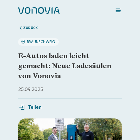
ZURÜCK
BRAUNSCHWEIG
Zuhause finden
E-Autos laden leicht
gemacht: Neue Ladesäulen
Mein Zuhause
von Vonovia
25.09.2025
Meine Stadt
Teilen
Weitere Angebote
Login