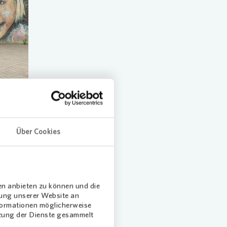
Über Cookies
rug mit
as
r
en anbieten zu können und die
egegnen
dung unserer Website an
nformationen möglicherweise
enheit,
tzung der Dienste gesammelt
reine