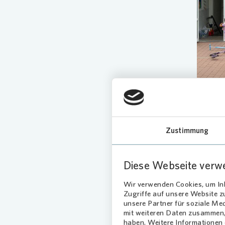
Zustimmung
Geme
Die Idee
Diese Webseite verw
seinen 
Jugendz
Wir verwenden Cookies, um Inh
wollten
Zugriffe auf unsere Website 
unsere Partner für soziale Me
und aus
mit weiteren Daten zusammen, 
miteinan
haben. Weitere Informationen d