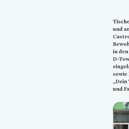
Tische
und a
Castr
Bewoh
in de
D-Tow
eingel
sowie 
„Dein 
und Fa