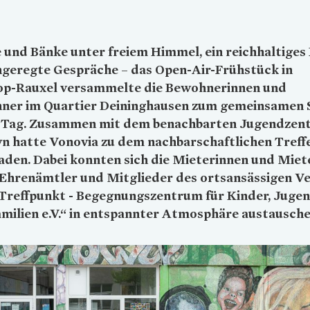
 und Bänke unter freiem Himmel, ein reichhaltiges 
ngeregte Gespräche – das Open-Air-Frühstück in
op-Rauxel versammelte die Bewohnerinnen und
ner im Quartier Deininghausen zum gemeinsamen 
n Tag. Zusammen mit dem benachbarten Jugendzen
n hatte
Vonovia
zu dem nachbarschaftlichen Treff
aden. Dabei konnten sich die Mieterinnen und Miet
Ehrenämtler und Mitglieder des ortsansässigen Ve
Treffpunkt - Begegnungszentrum für Kinder, Jugen
milien e.V.“ in entspannter Atmosphäre austausche