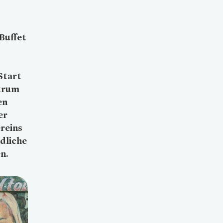
Buffet
Start
trum
en
er
reins
dliche
n.