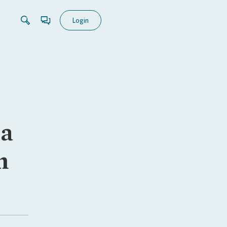
Login
ia
m