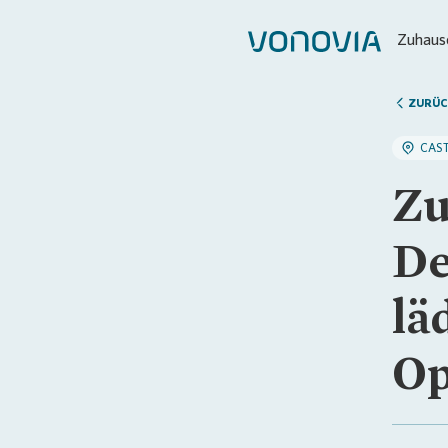
Zuhause
ZURÜC
CAS
Zu
De
lä
Op