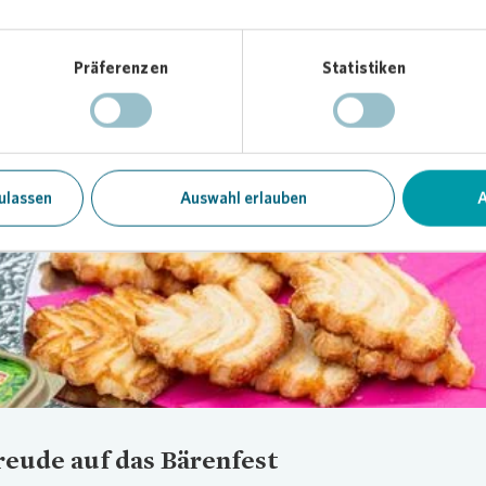
s Jugendzentrum D-Town besser kennenzulernen“, erklärt Karl Ciel
rsmanager bei
Vonovia
.
Präferenzen
Statistiken
Loading...
ulassen
Auswahl erlauben
A
reude auf das Bärenfest