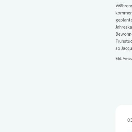
Während 
kommend
geplante
Jahreska
Bewohne
Frühstü
so Jacqu
Bild:
Vonov
0