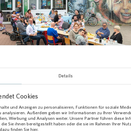
Loading...
Details
insam den Tisch decken
 hinter dem Frühstück war ebenso einfach wie wirkungsvoll: Jeder t
endet Cookies
mitgebrachten Speisen zum gemeinsamen Buffet bei.
Vonovia
und d
entrum D-Town sorgten für Obst, Kaffee und weitere Getränke. „Wi
alte und Anzeigen zu personalisieren, Funktionen für soziale Medi
 einen Rahmen schaffen, in dem sich die Menschen ungezwungen b
zu analysieren. Außerdem geben wir Informationen zu Ihrer Verwen
dien, Werbung und Analysen weiter. Unsere Partner führen diese I
tauschen können. Das gemeinsame Frühstück bot die perfekte Geleg
die Sie ihnen bereitgestellt haben oder die sie im Rahmen Ihrer Nu
der ins Gespräch zu kommen und gleichzeitig die ortsansässigen Ve
azu finden Sie hier.