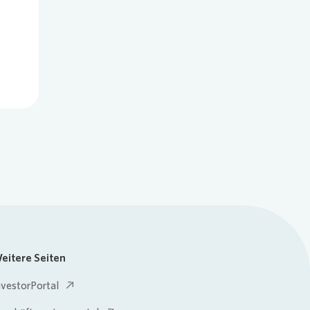
eitere Seiten
nvestorPortal