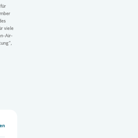
für
ember
des
r viele
n-Air-
tung“,
len