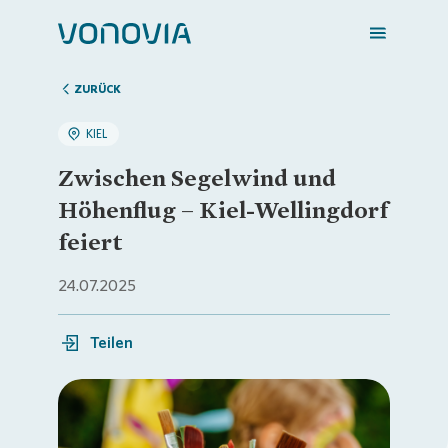
ZURÜCK
KIEL
Zuhause finden
Zwischen Segelwind und
Höhenflug – Kiel-Wellingdorf
Mein Zuhause
feiert
24.07.2025
Meine Stadt
Teilen
Weitere Angebote
Login