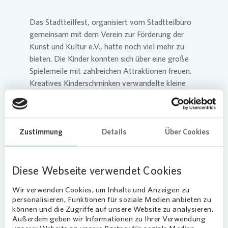
Das Stadtteilfest, organisiert vom Stadtteilbüro
gemeinsam mit dem Verein zur Förderung der
Kunst und Kultur e.V., hatte noch viel mehr zu
bieten. Die Kinder konnten sich über eine große
Spielemeile mit zahlreichen Attraktionen freuen.
Kreatives Kinderschminken verwandelte kleine
Gesichter in bunte Kunstwerke, während auf dem
Flohmarkt nach Herzenslust gestöbert wurde.
Musik, Mitmachen und Maritimes Flair:
Zustimmung
Details
Über Cookies
Highlights des Tages
Auf dem Lunaplatz brachte ein Mitmachzirkus
Diese Webseite verwendet Cookies
jede Menge Spaß und Action, während
verschiedene Live-Acts für musikalische
Wir verwenden Cookies, um Inhalte und Anzeigen zu
Unterhaltung sorgten – darunter der traditionelle
personalisieren, Funktionen für soziale Medien anbieten zu
Shantychor, der mit seinen Seemannsliedern
können und die Zugriffe auf unsere Website zu analysieren.
Außerdem geben wir Informationen zu Ihrer Verwendung
maritimes Flair ins Fest brachte. Auch der