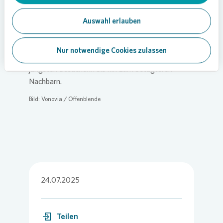
tragen wir mit unserer Spende dazu bei, das Fest
zu ermöglichen und das Miteinander in
Auswahl erlauben
Wellingdorf zu fördern.“
Die vielfältigen Aktivitäten machten den Tag zu
Nur notwendige Cookies zulassen
einem Erlebnis für alle Generationen – von der
jüngsten Besucherin bis hin zum betagteren
Nachbarn.
Bild:
Vonovia
/ Offenblende
24.07.2025
Teilen