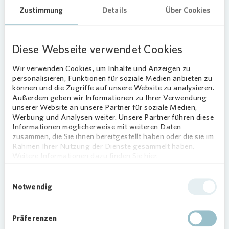
florale Mandalas zu gestalten.
Zustimmung
Details
Über Cookies
Diese Webseite verwendet Cookies
Loading...
Wir verwenden Cookies, um Inhalte und Anzeigen zu
personalisieren, Funktionen für soziale Medien anbieten zu
können und die Zugriffe auf unsere Website zu analysieren.
Außerdem geben wir Informationen zu Ihrer Verwendung
unserer Website an unsere Partner für soziale Medien,
Werbung und Analysen weiter. Unsere Partner führen diese
Im
Vonovia
eigenen PikoPark am Quartiersplatz
Informationen möglicherweise mit weiteren Daten
zwischen Zum Luftschacht 15 und Kiepeweg 12
zusammen, die Sie ihnen bereitgestellt haben oder die sie im
Rahmen Ihrer Nutzung der Dienste gesammelt haben.
konnten Besucherinnen und Besucher bei einem
Weitere Informationen dazu finden Sie hier.
spannenden Quiz ihr Wissen rund um Garten- und
Naturthemen testen, tolle Preise gewinnen und
Einwilligungsauswahl
eine Postkarte aus dem PikoPark versenden. Für
Notwendig
eine kostenfreie Verpflegung sorgte gleichzeitig
das von
Vonovia
organisierte Coffee-Bike.
Präferenzen