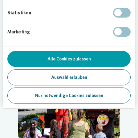
„Westerfilde ist grün! Die städtischen Gärten und
zahlreichen kleinen Grünanlagen bieten viele
Statistiken
Möglichkeiten, die Freizeit im Grünen zu
genießen. Mit dem ‚Tag des Gartens‘ möchten wir
gemeinsam mit unseren Partnern daran erinnern,
Marketing
wie wichtig diese grünen Oasen für unser Quartier
sind. Gleichzeitig freuen wir uns, den
Bewohnerinnen und Bewohnern die vielfältigen
Alle Cookies zulassen
lokalen Akteure, Vereine und Angebote
vorstellen zu können“, erklärt
Vonovia
Quartiersentwicklerin Nora Woker.
Auswahl erlauben
Nur notwendige Cookies zulassen
Loading...