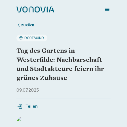
ZURÜCK
DORTMUND
Zuhause finden
Tag des Gartens in
Westerfilde: Nachbarschaft
Mein Zuhause
und Stadtakteure feiern ihr
grünes Zuhause
Meine Stadt
09.07.2025
Weitere Angebote
Teilen
Login