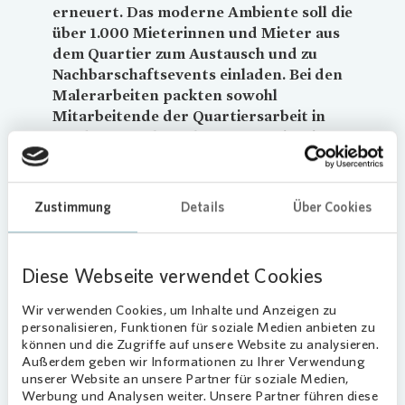
erneuert. Das moderne Ambiente soll die
über 1.000 Mieterinnen und Mieter aus
dem Quartier zum Austausch und zu
Nachbarschaftsevents einladen. Bei den
Malerarbeiten packten sowohl
Mitarbeitende der Quartiersarbeit in
Landwasser als auch von
Vonovia
mit an
und unterstützten die Renovierung.
Vonovia
spendete neben frischer Farbe
und Malerbedarf 1.500 Euro für neue
Zustimmung
Details
Über Cookies
Möbel.
Nachbarschaft im Großquartier
Diese Webseite verwendet Cookies
stärken
Wir verwenden Cookies, um Inhalte und Anzeigen zu
personalisieren, Funktionen für soziale Medien anbieten zu
Der Arbeitskreis ist eine Initiative von Mieterinnen
können und die Zugriffe auf unsere Website zu analysieren.
und Mietern der Wirthstraße. Sie setzen sich für
Außerdem geben wir Informationen zu Ihrer Verwendung
ein besseres Zusammenleben im Quartier ein. Ziel
unserer Website an unsere Partner für soziale Medien,
ist, das Miteinander zu fördern,
Werbung und Analysen weiter. Unsere Partner führen diese