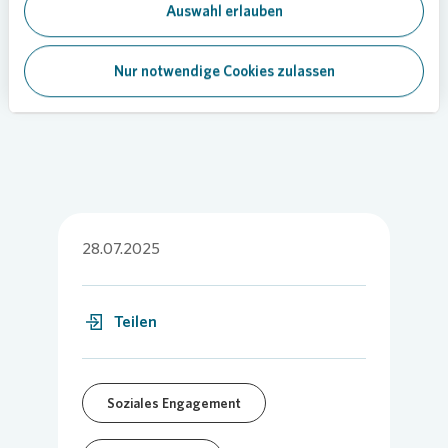
Initiativen stärken das soziale Gefüge und den
Auswahl erlauben
Wohlfühlcharakter im Quartier. Dafür sind wir als
Wohnungsunternehmen dankbar.“
Nur notwendige Cookies zulassen
Bild:
Vonovia
/ Kaufman
28.07.2025
Teilen
Soziales Engagement