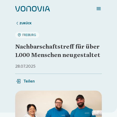
ZURÜCK
FREIBURG
Zuhause finden
Nachbarschaftstreff für über
1.000 Menschen neugestaltet
Mein Zuhause
28.07.2025
Meine Stadt
Teilen
Weitere Angebote
Loading...
Login