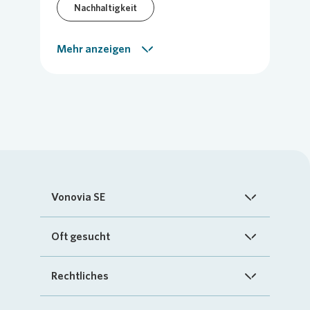
Nachhaltigkeit
Vor-Ort-Meldung
Mehr anzeigen
Vonovia SE
Startseite
Oft gesucht
Über uns
FAQ
Rechtliches
Investoren
Kontakt
Impressum