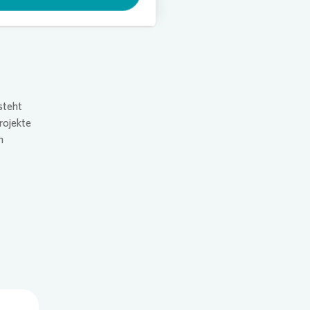
onovia
it, die
steht
rojekte
m