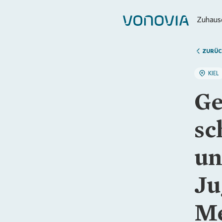
Zuhause
ZURÜC
KIEL
Ge
sc
un
Ju
Me