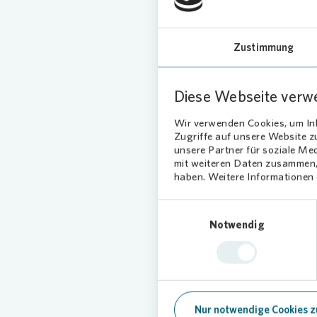
Jugendli
schwieri
Bildung
Zustimmung
Zuhö
Diese Webseite verw
Neben de
Wir verwenden Cookies, um Inh
Zugriffe auf unsere Website 
Gruppena
unsere Partner für soziale Me
stattfin
mit weiteren Daten zusammen, 
Gemeinsc
haben. Weitere Informationen d
Familien
Einwilligungsauswahl
Notwendig
Vono
Fami
Auch in 
Spende i
Nur notwendige Cookies z