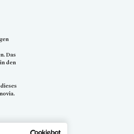
ngen
n. Das
 in den
 dieses
novia
.
lten –