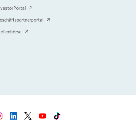
nvestorPortal
eschäftspartnerportal
tellenbörse