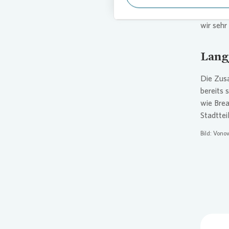
Einkomme
Regional
wir sehr
Lang
Die Zus
bereits 
wie Bre
Stadttei
Bild:
Vonov