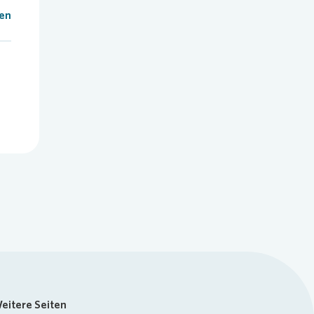
len
eitere Seiten