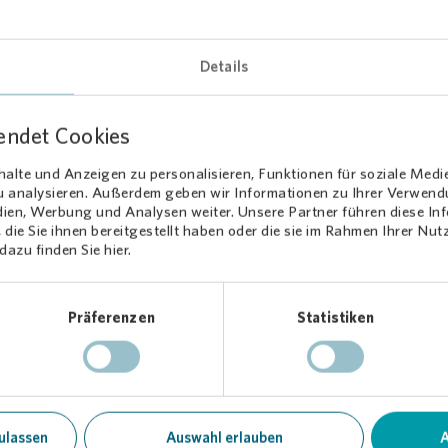
chen, mit denen die Sozialarbeiterinnen und Sozialarbeiter arbeiten, 
gen Verhältnissen und haben kaum Zugang zu klassischen Freizeit- 
sangeboten.
Details
ren, begleiten, Perspektiven aufzeigen
endet Cookies
r aufsuchenden Arbeit im Stadtteil bietet das Jugendbüro
alte und Anzeigen zu personalisieren, Funktionen für soziale Medi
zu analysieren. Außerdem geben wir Informationen zu Ihrer Verwen
ngebote, Einzelfallhilfe und Unterstützung im Alltag. Die jährlich
dien, Werbung und Analysen weiter. Unsere Partner führen diese I
denden Sommerfahrten sind dabei ein wichtiger Baustein: Sie schaffe
die Sie ihnen bereitgestellt haben oder die sie im Rahmen Ihrer Nu
haftserlebnisse, öffnen den Blick über den Stadtteil hinaus – und s
azu finden Sie hier.
 schöne Erinnerungen.
Präferenzen
Statistiken
via
ermöglicht Auszeit für Mettenhofe
lien
diesem Jahr fördert
Vonovia
die drei geplanten Familienfahrten mit e
n Höhe von 1.100 Euro. „Uns ist es wichtig, dass Kinder unabhängi
ulassen
Auswahl erlauben
A