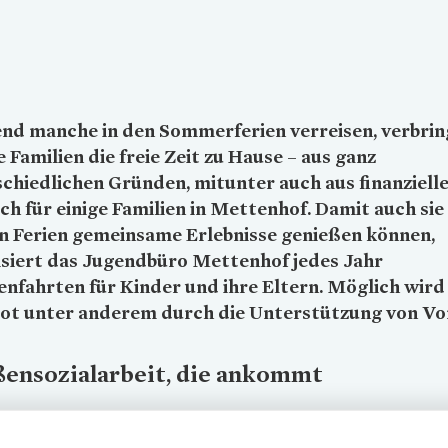
nd manche in den Sommerferien verreisen, verbri
 Familien die freie Zeit zu Hause – aus ganz
chiedlichen Gründen, mitunter auch aus finanzielle
uch für einige Familien in Mettenhof. Damit auch sie
n Ferien gemeinsame Erlebnisse genießen können,
isiert das Jugendbüro Mettenhof jedes Jahr
enfahrten für Kinder und ihre Eltern. Möglich wird
ot unter anderem durch die Unterstützung von
Vo
ßensozialarbeit, die ankommt
ndbüro Mettenhof erreicht junge Menschen dort, wo sie sich aufha
Bolzplatz, am Kiosk, im Einkaufszentrum. Viele der Kinder und