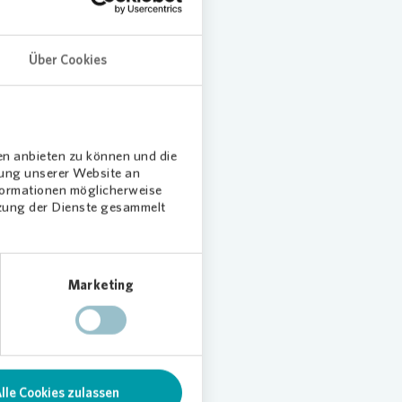
leben in
oder
Über Cookies
en anbieten zu können und die
dung unserer Website an
nformationen möglicherweise
n
tzung der Dienste gesammelt
chenken
Marketing
r
iner
g vom
lle Cookies zulassen