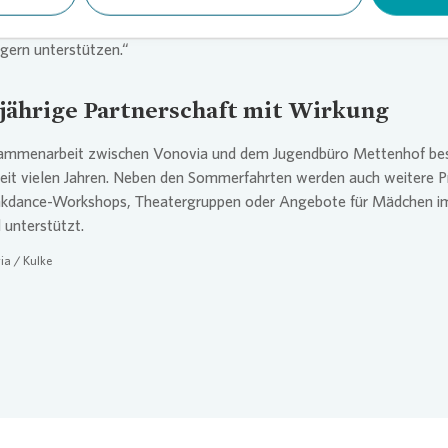
n ihrer Eltern Ferien erleben können“, sagt Susan-Katrin Zunker,
V
bereichsleiterin in Kiel. „Das Jugendbüro leistet hier großartige Arbe
 gern unterstützen.“
jährige Partnerschaft mit Wirkung
ammenarbeit zwischen
Vonovia
und dem Jugendbüro Mettenhof be
seit vielen Jahren. Neben den Sommerfahrten werden auch weitere P
akdance-Workshops, Theatergruppen oder Angebote für Mädchen i
l unterstützt.
ia
/ Kulke