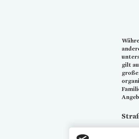
Währe
andere
unters
gilt a
große
organ
Famili
Angeb
Stra
Das Juge
auf dem 