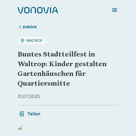
ZURÜCK
WALTROP
Zuhause finden
Buntes Stadtteilfest in
Waltrop: Kinder gestalten
Mein Zuhause
Gartenhäuschen für
Quartiersmitte
Meine Stadt
31.07.2025
Weitere Angebote
Teilen
Login