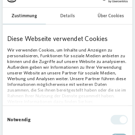
organisierte Sommerfest und verwandelten den
Alten Graben in eine lebendige
Zustimmung
Details
Über Cookies
Begegnungsstätte. So sorgten verschiedene Live-
Acts aus aller Welt für musikalische
Unterhaltung: Die Gäste lauschten unter anderem
Diese Webseite verwendet Cookies
Künstlern aus Äthiopien, Eritrea und der Ukraine.
Wir verwenden Cookies, um Inhalte und Anzeigen zu
Für Kinder gab es neben der Malaktion viele
personalisieren, Funktionen für soziale Medien anbieten zu
weitere Attraktionen: Hüpfburg, Stelzenläufer,
können und die Zugriffe auf unsere Website zu analysieren.
Kinderschminken, Basketball und zahlreiche
Außerdem geben wir Informationen zu Ihrer Verwendung
unserer Website an unsere Partner für soziale Medien,
Spielmöglichkeiten luden zum Mitmachen ein.
Werbung und Analysen weiter. Unsere Partner führen diese
Besonders begeisterte die kulturelle Vielfalt des
Informationen möglicherweise mit weiteren Daten
Festes: Speisen aus allen im Quartier vertretenen
zusammen, die Sie ihnen bereitgestellt haben oder die sie im
Ländern und Kulturen bereicherten das
Rahmen Ihrer Nutzung der Dienste gesammelt haben.
Weitere Informationen dazu finden Sie hier.
kulinarische Angebot und spiegelten die bunte
Gemeinschaft wider.
Einwilligungsauswahl
Notwendig