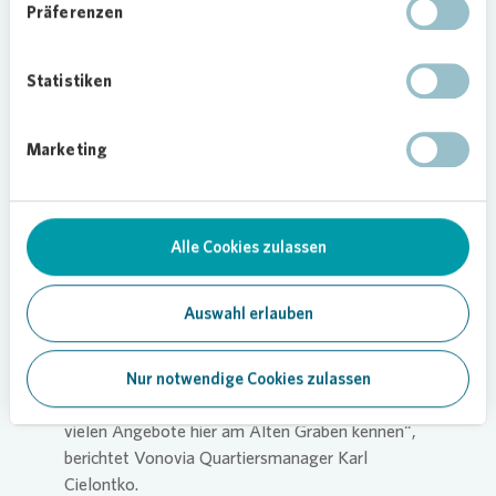
Präferenzen
Loading...
Statistiken
Marketing
Gemeinsam für ein lebendiges
Quartier
„Dank der erfolgreichen Zusammenarbeit mit
Alle Cookies zulassen
vielen lokalen Akteuren ist ein Fest entstanden,
das die Nachbarschaft zusammengebracht und für
Auswahl erlauben
jeden etwas geboten hat. Das Gartenhaus genau
in diesem Rahmen einzuweihen, war ein
besonderer Erfolg. Viele Kinder haben sich an der
Nur notwendige Cookies zulassen
Malaktion beteiligt, Eltern lernten zeitgleich die
vielen Angebote hier am Alten Graben kennen“,
berichtet
Vonovia
Quartiersmanager Karl
Cielontko.