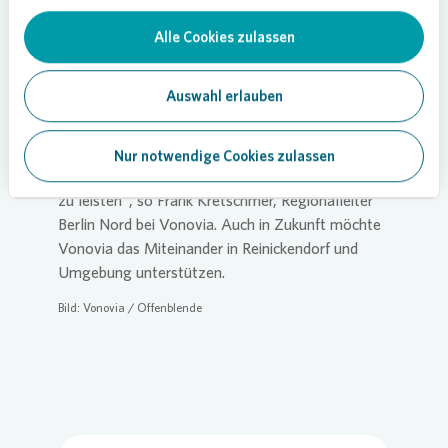
Loading...
Alle Cookies zulassen
Auswahl erlauben
„Sport ist eine universelle Sprache, die alle
verstehen. Wir freuen uns, auf diesem Weg einen
Nur notwendige Cookies zulassen
Beitrag für gegenseitigen Respekt und Offenheit
zu leisten“, so Frank Kretschmer, Regionalleiter
Berlin Nord bei
Vonovia
. Auch in Zukunft möchte
Vonovia
das Miteinander in Reinickendorf und
Umgebung unterstützen.
Bild:
Vonovia
/ Offenblende