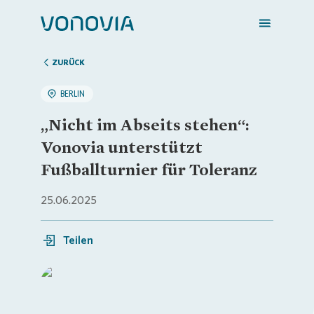
ZURÜCK
BERLIN
Zuhause finden
„Nicht im Abseits stehen“:
Vonovia unterstützt
Mein Zuhause
Fußballturnier für Toleranz
25.06.2025
Meine Stadt
Teilen
Weitere Angebote
Login