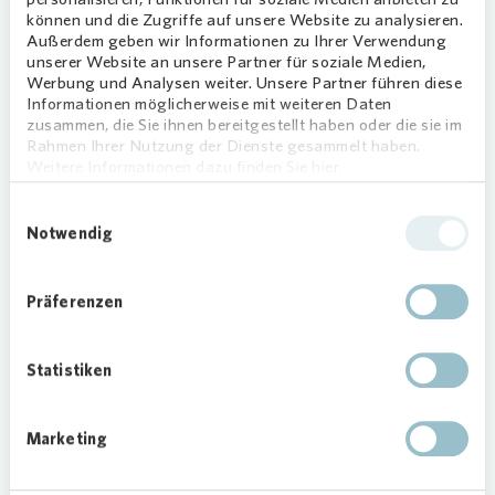
können und die Zugriffe auf unsere Website zu analysieren.
Außerdem geben wir Informationen zu Ihrer Verwendung
unserer Website an unsere Partner für soziale Medien,
V..l.n.r.: Janna Großklaus (Quartiersmanagerin
Vonovia
),
Werbung und Analysen weiter. Unsere Partner führen diese
Frank Radunz (Leiter der Direktion 1 AGIA und Vorsitzender des
Informationen möglicherweise mit weiteren Daten
SC Borsigwalde) und Frank Kretschmer (Regionalleiter Berlin
zusammen, die Sie ihnen bereitgestellt haben oder die sie im
Nord
Vonovia
)
Rahmen Ihrer Nutzung der Dienste gesammelt haben.
Weitere Informationen dazu finden Sie hier.
Für die nötige Energie auf dem Platz sorgte
Vonovia
: Das Wohnungsunternehmen stellte die
Einwilligungsauswahl
Notwendig
Verpflegung bereit und spendete neue Fußbälle
für das Turnier. Die Pokale kamen vom Bezirk
Reinickendorf. Jede Mannschaft erhielt am Ende
Präferenzen
einen Pokal und jedes Kind eine Medaille. Im
Mittelpunkt des Tages stand der verbindende
Spaß am Spiel.
Statistiken
Marketing