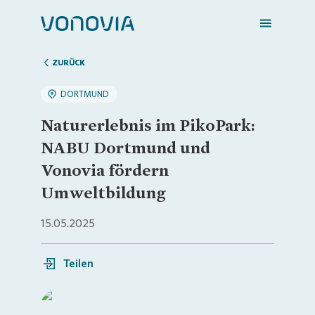
ZURÜCK
DORTMUND
Zuhause finden
Naturerlebnis im PikoPark:
NABU Dortmund und
Mein Zuhause
Vonovia fördern
Umweltbildung
Meine Stadt
15.05.2025
Weitere Angebote
Teilen
Login