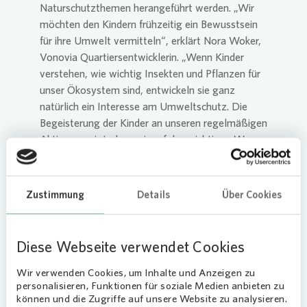
Naturschutzthemen herangeführt werden. „Wir
möchten den Kindern frühzeitig ein Bewusstsein
für ihre Umwelt vermitteln“, erklärt Nora Woker,
Vonovia
Quartiersentwicklerin. „Wenn Kinder
verstehen, wie wichtig Insekten und Pflanzen für
unser Ökosystem sind, entwickeln sie ganz
natürlich ein Interesse am Umweltschutz. Die
Begeisterung der Kinder an unseren regelmäßigen
Aktionen zeigt, dass wir auf dem richtigen Weg
sind.“
PikoPark wird fit für den Frühling
Zustimmung
Details
Über Cookies
Mit Sitzgelegenheiten, Streuobstbäumen,
Obststräuchern und Kräuterbeeten dient der
Nachbarschaftspark nicht nur als
Diese Webseite verwendet Cookies
Naherholungsort, sondern bietet auch
Wir verwenden Cookies, um Inhalte und Anzeigen zu
Naturerlebnisse für alle Generationen direkt im
personalisieren, Funktionen für soziale Medien anbieten zu
Quartier. Um den PikoPark fit für den Frühling zu
können und die Zugriffe auf unsere Website zu analysieren.