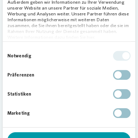
machen, packten die Kinder am Aktionstag
Außerdem geben wir Informationen zu Ihrer Verwendung
unserer Website an unsere Partner für soziale Medien,
tatkräftig mit an, die jungen Bäume und Sträucher
Werbung und Analysen weiter. Unsere Partner führen diese
zu begutachten und zu gießen.
Informationen möglicherweise mit weiteren Daten
zusammen, die Sie ihnen bereitgestellt haben oder die sie im
Rahmen Ihrer Nutzung der Dienste gesammelt haben.
Weitere Informationen dazu finden Sie hier.
Einwilligungsauswahl
Loading...
Notwendig
Präferenzen
Entdeckungstour für die jüngsten
Statistiken
Naturfreunde
Im Anschluss erklärte Janina Breckle vom NABU
Marketing
Dortmund den kleinen Gärtnerinnen und Gärtnern
alles über Frühblüher und Insekten. „Mit unseren
gemeinsamen Aktionen im PikoPark vermitteln