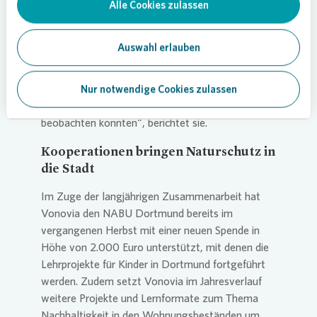
wir den Kindern wichtiges Wissen über die
Alle Cookies zulassen
heimische Natur. Sie lernen nicht nur Frühblüher
wie Schlüsselblume und Krokus zu erkennen,
Auswahl erlauben
sondern verstehen auch, warum diese Pflanzen
für Insekten nach dem Winter so lebenswichtig
sind. Besonders begeistert waren die Kinder, als
Nur notwendige Cookies zulassen
sie verschiedene Insekten unter der Becherlupe
beobachten konnten“, berichtet sie.
Kooperationen bringen Naturschutz in
die Stadt
Im Zuge der langjährigen Zusammenarbeit hat
Vonovia
den NABU Dortmund bereits im
vergangenen Herbst mit einer neuen Spende in
Höhe von 2.000 Euro unterstützt, mit denen die
Lehrprojekte für Kinder in Dortmund fortgeführt
werden. Zudem setzt
Vonovia
im Jahresverlauf
weitere Projekte und Lernformate zum Thema
Nachhaltigkeit in den Wohnungsbeständen um,