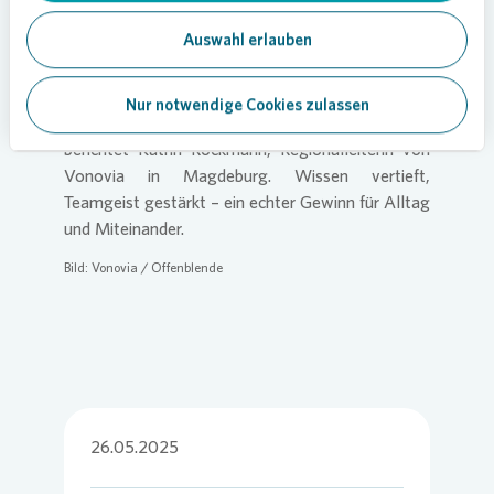
„Brandschutz geht uns einfach alle an. Und es ist
Auswahl erlauben
schön zu sehen, mit wie viel Engagement und
Freude unser Team bei der Sache war. Die
Mischung aus wichtigem Input und lockerer
Nur notwendige Cookies zulassen
Atmosphäre hat den Tag besonders gemacht“,
berichtet Katrin Rockmann, Regionalleiterin von
Vonovia
in Magdeburg. Wissen vertieft,
Teamgeist gestärkt – ein echter Gewinn für Alltag
und Miteinander.
Bild:
Vonovia
/ Offenblende
26.05.2025