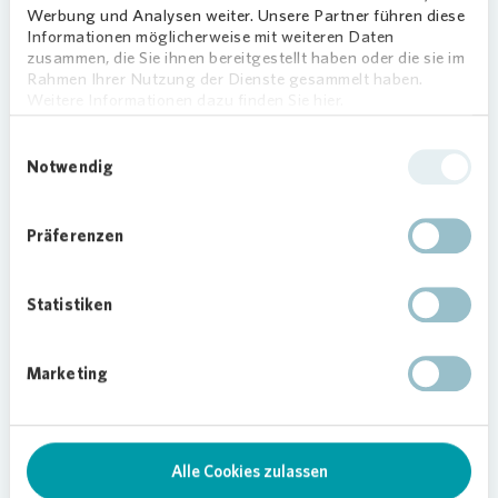
Werbung und Analysen weiter. Unsere Partner führen diese
Informationen möglicherweise mit weiteren Daten
zusammen, die Sie ihnen bereitgestellt haben oder die sie im
Rahmen Ihrer Nutzung der Dienste gesammelt haben.
Besonderes Highlight: das Löschen eines
Weitere Informationen dazu finden Sie hier.
simulierten Flächenbrandes. Eine Aufgabe, die
deutlich mehr Koordination und Kraft erforderte
Einwilligungsauswahl
als gedacht. Trotz des ernsten Themas kam aber
Notwendig
auch der Spaß nicht zu kurz: Die Übungen im
Team sorgten für viel Lachen, was auf
Präferenzen
unnachahmliche Weise das Wir-Gefühl stärkte.
Statistiken
Loading...
Marketing
Alle Cookies zulassen