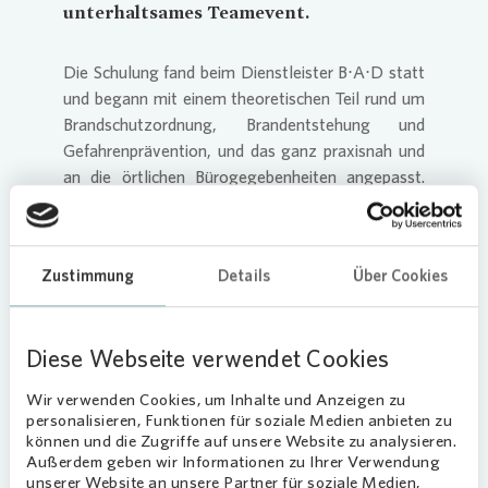
unterhaltsames Teamevent.
Die Schulung fand beim Dienstleister B⋅A⋅D statt
und begann mit einem theoretischen Teil rund um
Brandschutzordnung, Brandentstehung und
Gefahrenprävention, und das ganz praxisnah und
an die örtlichen Bürogegebenheiten angepasst.
Nach einer kurzen Lernkontrolle wartete der
praktische Teil. In kleinen Gruppen wurde der
Ernstfall geübt – von der Entdeckung eines Feuers
Zustimmung
Details
Über Cookies
über das Absetzen eines Notrufs bis hin zur
aktiven Brandbekämpfung mit dem Feuerlöscher.
Diese Webseite verwendet Cookies
Wir verwenden Cookies, um Inhalte und Anzeigen zu
personalisieren, Funktionen für soziale Medien anbieten zu
Loading...
können und die Zugriffe auf unsere Website zu analysieren.
Außerdem geben wir Informationen zu Ihrer Verwendung
unserer Website an unsere Partner für soziale Medien,