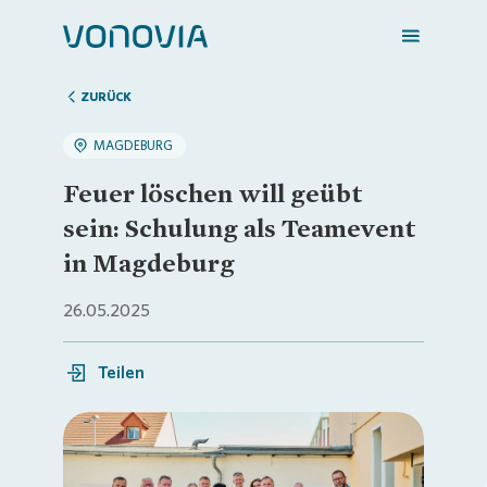
ZURÜCK
MAGDEBURG
Zuhause finden
Feuer löschen will geübt
sein: Schulung als Teamevent
Mein Zuhause
in Magdeburg
26.05.2025
Meine Stadt
Teilen
Weitere Angebote
Login