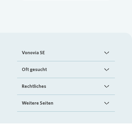
Vonovia SE
Startseite
Oft gesucht
Über uns
FAQ
Rechtliches
Investoren
Kontakt
Impressum
Weitere Seiten
Nachhaltigkeit
„Mein Vonovia“ App
Cookie-Richtlinien
InvestorPortal
Presse
Mein Zuhause
Datenschutz
Geschäftspartnerportal