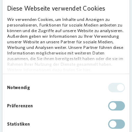
„Investitionen in die Instandhaltung machen
Diese Webseite verwendet Cookies
unsere Gebäude fit für die nächsten Jahrzehnte",
Wir verwenden Cookies, um Inhalte und Anzeigen zu
sagt
Vonovia
Regionalbereichsleiter Henning
personalisieren, Funktionen für soziale Medien anbieten zu
Schulze. „Zudem senken wir damit den
können und die Zugriffe auf unsere Website zu analysieren.
Energieverbrauch für Heizung und Kühlung und
Außerdem geben wir Informationen zu Ihrer Verwendung
verfolgen damit konsequent unseren selbst
unserer Website an unsere Partner für soziale Medien,
Werbung und Analysen weiter. Unsere Partner führen diese
gesteckten Klimapfad.“
Informationen möglicherweise mit weiteren Daten
zusammen, die Sie ihnen bereitgestellt haben oder die sie im
Instandhaltung, Modernisierung und
Rahmen Ihrer Nutzung der Dienste gesammelt haben.
Neubau
Weitere Informationen dazu finden Sie hier.
Mit dem Abschluss der Erneuerung von Fenster in
Einwilligungsauswahl
der Ziegenhainer Straße hat
Vonovia
das
Notwendig
geplante Investitionsvolumen ausgeschöpft.
Auch in diesem Jahr wird
Vonovia
wieder mehrere
Präferenzen
Millionen in Gebäude in Frankfurt investieren.
Insgesamt hat
Vonovia
in Frankfurt einen Bestand
Statistiken
von rund 16.000 Wohnungen.