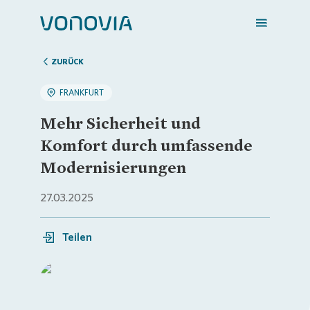
ZURÜCK
FRANKFURT
Zuhause finden
Mehr Sicherheit und
Komfort durch umfassende
Mein Zuhause
Modernisierungen
27.03.2025
Meine Stadt
Teilen
Weitere Angebote
Login