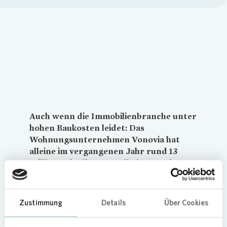
Loading...
Auch wenn die Immobilienbranche unter
hohen Baukosten leidet: Das
Wohnungsunternehmen
Vonovia
hat
alleine im vergangenen Jahr rund 13
Millionen in die Instandhaltung seiner
Gebäude in Frankfurt investiert. Dazu
gehört die Erneuerung von Dächern, der
Austausch von Fenstern oder ein
Zustimmung
Details
Über Cookies
verbesserter Brandschutz.