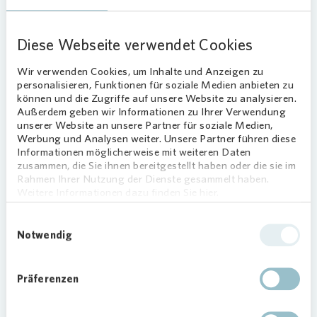
„Investitionen in die Instandhaltung machen
Diese Webseite verwendet Cookies
unsere Gebäude fit für die nächsten Jahrzehnte",
sagt
Vonovia
Regionalleiterin Janine Marx.
Wir verwenden Cookies, um Inhalte und Anzeigen zu
„Zudem steigern wir mit gedämmten Dächern
personalisieren, Funktionen für soziale Medien anbieten zu
und besser isolierten Fenstern die Lebensqualität
können und die Zugriffe auf unsere Website zu analysieren.
Außerdem geben wir Informationen zu Ihrer Verwendung
für unsere Mieterinnen und Mieter.“
unserer Website an unsere Partner für soziale Medien,
Werbung und Analysen weiter. Unsere Partner führen diese
Instandhaltung, Modernisierung und
Informationen möglicherweise mit weiteren Daten
Neubau
zusammen, die Sie ihnen bereitgestellt haben oder die sie im
Rahmen Ihrer Nutzung der Dienste gesammelt haben.
Mit dem Abschluss der Erneuerung von Dächern
Weitere Informationen dazu finden Sie hier.
in der Bunsenstraße Wiesbaden und der
Einwilligungsauswahl
Kastorstraße Koblenz hat
Vonovia
das geplante
Notwendig
Investitionsvolumen ausgeschöpft.
Auch in diesem Jahr wird
Vonovia
wieder mehrere
Präferenzen
Millionen in Gebäude in Wiesbaden, Bingen und
Koblenz investieren.