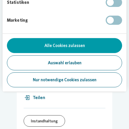
Statistiken
Insgesamt hat
Vonovia
in Wiesbaden und der
Region Mittelrhein einen Bestand von rund 5.000
Wohnungen.
Marketing
Bild:
Vonovia
Alle Cookies zulassen
Auswahl erlauben
21.03.2025
Nur notwendige Cookies zulassen
Teilen
Instandhaltung