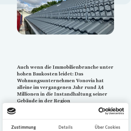
Loading...
Auch wenn die Immobilienbranche unter
hohen Baukosten leidet: Das
Wohnungsunternehmen
Vonovia
hat
alleine im vergangenen Jahr rund 3,4
Millionen in die Instandhaltung seiner
Gebäude in der Region
Wiesbaden/Mittelrhein investiert. Dazu
gehört die Erneuerung von Dächern, der
Austausch von Fenstern oder ein
verbesserter Brandschutz.
Zustimmung
Details
Über Cookies