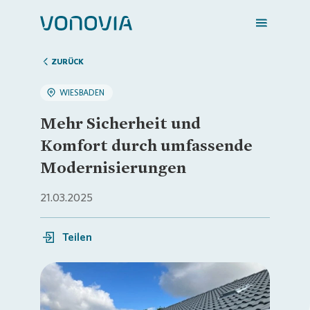
ZURÜCK
WIESBADEN
Zuhause finden
Mehr Sicherheit und
Komfort durch umfassende
Mein Zuhause
Modernisierungen
21.03.2025
Meine Stadt
Teilen
Weitere Angebote
Login