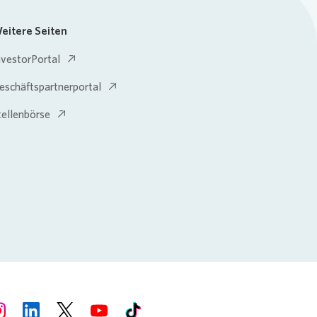
eitere Seiten
nvestorPortal
eschäftspartnerportal
tellenbörse