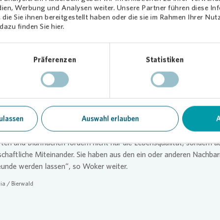
dien, Werbung und Analysen weiter. Unsere Partner führen diese I
die Sie ihnen bereitgestellt haben oder die sie im Rahmen Ihrer Nu
Loading...
azu finden Sie hier.
Präferenzen
Statistiken
ulassen
Auswahl erlauben
A
nd es unter anderem diese grünen Rückzugsorte und die gemeinscha
en Flächen, die die Verbundenheit der Menschen mit ihrem Quartier 
ten und Blühflächen fördern nicht nur die Lebensqualität, sondern a
chaftliche Miteinander. Sie haben aus den ein oder anderen Nachba
eunde werden lassen“, so Woker weiter.
ia
/ Bierwald