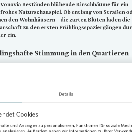
Vonovia
Beständen blühende Kirschbäume für ein
frohes Naturschauspiel. Ob entlang von Straßen o
en den Wohnhäusern – die zarten Blüten laden die
arschaft zu den ersten Frühlingsspaziergängen du
er ein.
lingshafte Stimmung in den Quartieren
vielen Mietergärten beginnt die neue Saison: Erste Frühblüher zeigen
rden vorbereitet und Gartenmöbel hervorgeholt. „Für viele unserer
nen und Mieter ist der Frühling die Zeit, in der sie das Leben wieder 
außen verlagern – mit Nachbarschaftstreffen, gemeinsamen Abende
nd viel frischer Luft“, erklärt
Vonovia
Quartiersentwicklerin Nora W
Details
endet Cookies
alte und Anzeigen zu personalisieren, Funktionen für soziale Medi
zu analysieren. Außerdem geben wir Informationen zu Ihrer Verwen