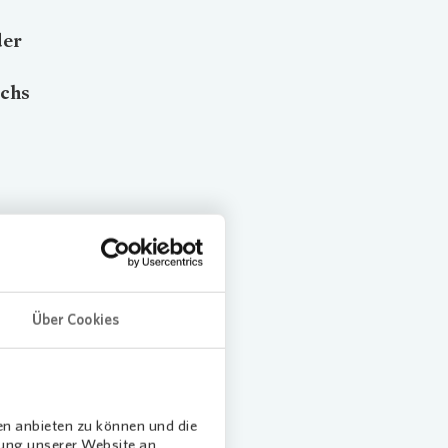
der
rchs
 sich,
stärker
n im
oker.
Über Cookies
en anbieten zu können und die
dung unserer Website an