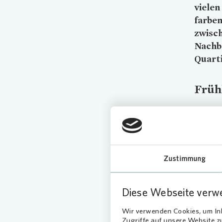
vielen
farben
zwisch
Nachb
Quarti
Früh
Auch in 
Beete we
Mieterin
nach dr
Garten u
Zustimmung
Diese Webseite verw
Wir verwenden Cookies, um Inh
Zugriffe auf unsere Website 