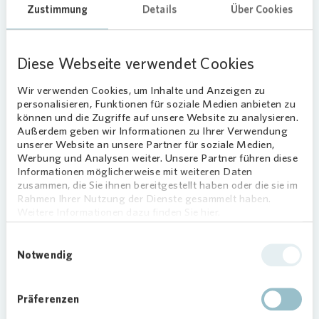
Zustimmung
Details
Über Cookies
Dietze, Deutsche Kindergeldstiftung Bremen.
Neben
Vonovia
engagieren sich auch die
GEWOBA und BREBAU bei dem Projekt und
Diese Webseite verwendet Cookies
stellen den „StudyFriends“ jeweils zwei
Wohnungen zur Verfügung. Die Studierenden aus
Wir verwenden Cookies, um Inhalte und Anzeigen zu
personalisieren, Funktionen für soziale Medien anbieten zu
den Wohnungen engagieren sich an der Neuen
können und die Zugriffe auf unsere Website zu analysieren.
Oberschule Gröpelingen sowie an der Oberschule
Außerdem geben wir Informationen zu Ihrer Verwendung
Ohlenhof. Weitere Studierende sollen zukünftig
unserer Website an unsere Partner für soziale Medien,
Werbung und Analysen weiter. Unsere Partner führen diese
an der Grundschule am Pastorenweg eingesetzt
Informationen möglicherweise mit weiteren Daten
werden. „Das Projekt ‚StudyFriends‘ zeigt sehr
zusammen, die Sie ihnen bereitgestellt haben oder die sie im
eindrucksvoll, was man gemeinsam schaffen
Rahmen Ihrer Nutzung der Dienste gesammelt haben.
kann. Dies gilt sowohl für die
Weitere Informationen dazu finden Sie hier.
Wohnungswirtschaft als auch für die
Einwilligungsauswahl
Studierenden, Schülerinnen und Schüler und
Notwendig
Lehrkräfte. Ein super angenommenes Projekt, von
dem alle Beteiligten profitieren“, berichtet Robert
Schleisiek, GEWOBA Geschäftsbereichsleiter
Präferenzen
Ost/West. „Mit diesem Projekt wollen wir und