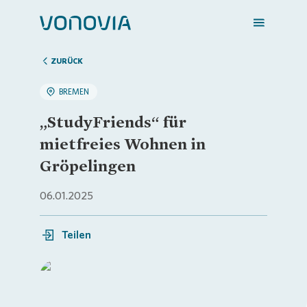
ZURÜCK
BREMEN
Zuhause finden
„StudyFriends“ für
mietfreies Wohnen in
Mein Zuhause
Gröpelingen
06.01.2025
Meine Stadt
Teilen
Weitere Angebote
Login