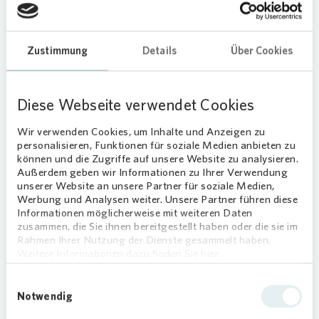
Straße/Engelbergerstraße umfasst 23 neue
Wohnungen, die als KfW-55-Effizienzhäuser
gebaut wurden und nachhaltiges, barrierearmes
Zustimmung
Details
Über Cookies
Wohnen ermöglichen. Der Wohnungsmix aus Ein-
bis Vier-Zimmer-Wohnungen soll sowohl
Alleinlebende als auch Familien ansprechen. Alle
Diese Webseite verwendet Cookies
Wohnungen verfügen über einen Balkon und eine
Einbauküche, und rund ein Viertel der neuen
Wir verwenden Cookies, um Inhalte und Anzeigen zu
personalisieren, Funktionen für soziale Medien anbieten zu
Wohneinheiten ist barrierearm konzipiert. Das
können und die Zugriffe auf unsere Website zu analysieren.
Gebäude in Massivbauweise verfügt zudem über
Außerdem geben wir Informationen zu Ihrer Verwendung
einen Aufzug und ein begrüntes Dach mit
unserer Website an unsere Partner für soziale Medien,
Photovoltaikanlage.
Werbung und Analysen weiter. Unsere Partner führen diese
Informationen möglicherweise mit weiteren Daten
Im Keller gelegene Fahrradstellplätze sowie eine
zusammen, die Sie ihnen bereitgestellt haben oder die sie im
Rahmen Ihrer Nutzung der Dienste gesammelt haben.
Tiefgarage mit Pkw-Stellplätzen bieten
Weitere Informationen dazu finden Sie hier.
ausreichend Platz für jede Art von Mobilität. Auch
E-Ladesäulen sind vorgesehen. Weitere Fahrrad-
Einwilligungsauswahl
sowie E-Autostellplätze finden die Mieterinnen
Notwendig
und Mieter im Außenbereich. Dort wurde auch ein