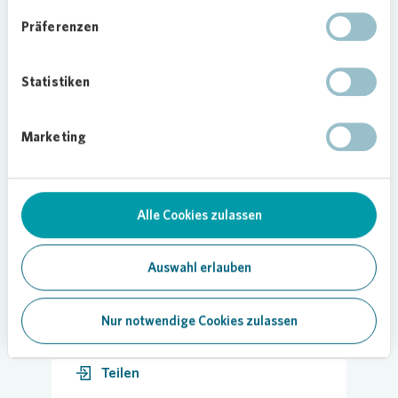
neuer, 164 Quadratmeter großer Spielplatz für
Präferenzen
das Quartier eingerichtet.
Aktuell hat
Vonovia
in der Theodor-Wiedemann-
Statistiken
Straße/Engelbergerstraße über 100 Wohnungen
im Bestand. Insgesamt verfügt
Vonovia
über rund
2.000 Wohnungen in Augsburg.
Marketing
Bild:
Vonovia
/ Schütz
Alle Cookies zulassen
Auswahl erlauben
28.08.2024
Nur notwendige Cookies zulassen
Teilen