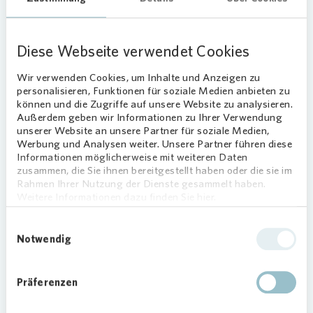
unterstützen wir auch bei der ersten Ausstattung,
bei der Klärung von Kostenübernahmen,
behördlichen Angelegenheiten oder Gesprächen
Diese Webseite verwendet Cookies
mit dem Vermieter.“
Wir verwenden Cookies, um Inhalte und Anzeigen zu
Erfolgreiche Kooperation in Essen
personalisieren, Funktionen für soziale Medien anbieten zu
können und die Zugriffe auf unsere Website zu analysieren.
Diese Form des Engagements ist auch in den
Außerdem geben wir Informationen zu Ihrer Verwendung
Augen von Rainer Stein, verantwortlich für Hilfen
unserer Website an unsere Partner für soziale Medien,
zur Erlangung von Wohnraum beim Sozialamt der
Werbung und Analysen weiter. Unsere Partner führen diese
Informationen möglicherweise mit weiteren Daten
Stadt Essen, eine Besonderheit: „Unser
zusammen, die Sie ihnen bereitgestellt haben oder die sie im
gemeinsames Projekt steht den neuen
Rahmen Ihrer Nutzung der Dienste gesammelt haben.
Mieterinnen und Mietern auch noch nach ihrem
Weitere Informationen dazu finden Sie hier.
Umzug als verlässlicher Ansprechpartner zur
Einwilligungsauswahl
Verfügung. Wir hoffen, dass sich zukünftig noch
Notwendig
mehr Vermieter wie
Vonovia
mit uns gemeinsam
engagieren.“
Präferenzen
Verena van der Horst, beim Sozialamt der Stadt
Essen für die Aufnahme und Unterbringung von