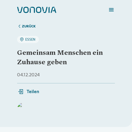
ZURÜCK
ESSEN
Zuhause finden
Gemeinsam Menschen ein
Zuhause geben
Mein Zuhause
04.12.2024
Meine Stadt
Teilen
Weitere Angebote
Loading...
Login