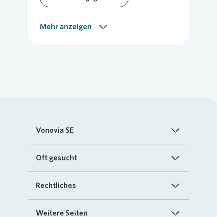
Vor-Ort-Meldung
Mehr anzeigen
Vonovia SE
Startseite
Oft gesucht
Über uns
FAQ
Rechtliches
Investoren
Kontakt
Impressum
Weitere Seiten