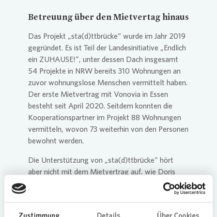
Betreuung über den Mietvertag hinaus
Das Projekt „sta(d)ttbrücke“ wurde im Jahr 2019
gegründet. Es ist Teil der Landesinitiative „Endlich
ein ZUHAUSE!“, unter dessen Dach insgesamt
54 Projekte in NRW bereits 310 Wohnungen an
zuvor wohnungslose Menschen vermittelt haben.
Der erste Mietvertrag mit
Vonovia
in Essen
besteht seit April 2020. Seitdem konnten die
Kooperationspartner im Projekt 88 Wohnungen
vermitteln, wovon 73 weiterhin von den Personen
bewohnt werden.
Die Unterstützung von „sta(d)ttbrücke“ hört
aber nicht mit dem Mietvertrag auf, wie Doris
Haehnel von CVJM erklärt: „Wir helfen Personen
ohne festes Zuhause dabei, eine Wohnung zu
finden und anzumieten. Im Anschluss
Zustimmung
Details
Über Cookies