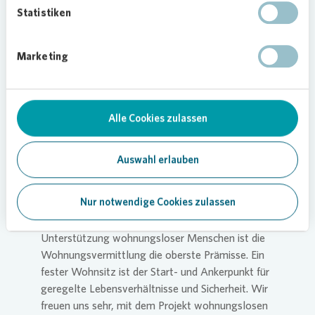
Flüchtlingen und Obdachlosen verantwortlich,
Statistiken
ergänzt: „Die Kolleginnen und Kollegen von
CVJM bieten eine zeitintensive Betreuung über die
Marketing
Unterschrift des Mietvertrages hinaus. Sie ist
genau auf die Bedürfnisse der Menschen
zugeschnitten und hilft ihnen langfristig, mit
einem festen Wohnsitz zu leben und sich in die
Alle Cookies zulassen
Gesellschaft zu integrieren.“
Erfolgsrezept von „sta(d)ttbrücke“ bildet dabei
Auswahl erlauben
die enge Zusammenarbeit der
Kooperationspartner. „Unser Austausch
Nur notwendige Cookies zulassen
untereinander ist sehr gut“, betont
Vonovia
Regionalbereichsleiter Michael Klöpsch. „Bei der
Unterstützung wohnungsloser Menschen ist die
Wohnungsvermittlung die oberste Prämisse. Ein
fester Wohnsitz ist der Start- und Ankerpunkt für
geregelte Lebensverhältnisse und Sicherheit. Wir
freuen uns sehr, mit dem Projekt wohnungslosen