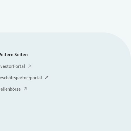
eitere Seiten
nvestorPortal
eschäftspartnerportal
tellenbörse