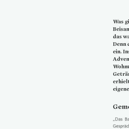
Was gi
Beisa
das wa
Denn 
ein. I
Advent
Wohnu
Geträ
erhiel
eigen
Geme
„Das Ba
Gespräc