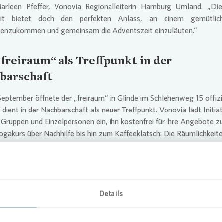
arleen Pfeffer,
Vonovia
Regionalleiterin Hamburg Umland. „Die
zeit bietet doch den perfekten Anlass, an einem gemütlic
nzukommen und gemeinsam die Adventszeit einzuläuten.“
„freiraum“ al
s Treffpunkt in der
barschaft
eptember öffnete der „freiraum“ in Glinde im Schlehenweg 15 offizi
 dient in der Nachbarschaft als neuer Treffpunkt.
Vonovia
lädt Initia
 Gruppen und Einzelpersonen ein, ihn kostenfrei für ihre Angebote z
gakurs über Nachhilfe bis hin zum Kaffeeklatsch: Die Räumlichkeit
llen zur Verfügung, die den Zusammenhalt im Quartier stärken und
am mitgestalten wollen.
ormationen zum „freiraum“ in Glinde gibt es unter:
vonovia.de/freir
Details
nen sich Interessierte Kursangebote ansehen, Kurse anbieten oder sich di
en
:
https://anny.co/b/de-formal/book/freiraum-glinde?step=s