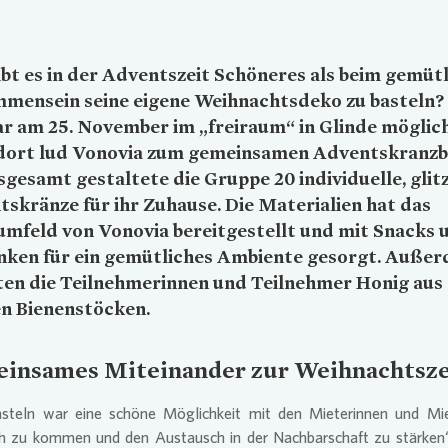
bt es in der Adventszeit Schöneres als beim gemüt
mmensein seine eigene Weihnachtsdeko zu basteln?
r am 25. November im „freiraum“ in Glinde möglich
dort lud
Vonovia
zum gemeinsamen Adventskranzb
nsgesamt gestaltete die Gruppe 20 individuelle, gli
skränze für ihr Zuhause. Die Materialien hat das
mfeld von
Vonovia
bereitgestellt und mit Snacks 
nken für ein gemütliches Ambiente gesorgt. Auße
ten die Teilnehmerinnen und Teilnehmer Honig aus
en Bienenstöcken.
ins
ames Miteinander zur Weihnachtsze
steln war eine schöne Möglichkeit mit den Mieterinnen und Mie
h zu kommen und den Austausch in der Nachbarschaft zu stärken“,