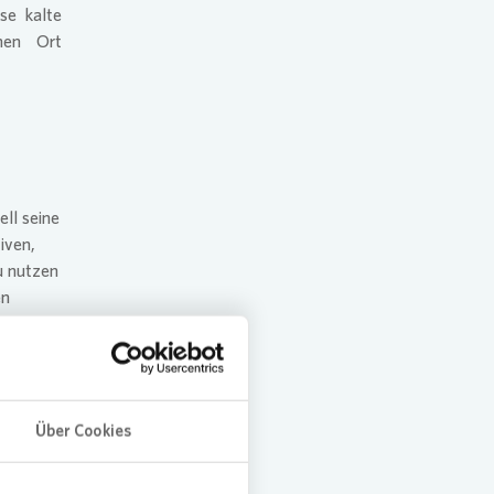
se kalte
hen Ort
ell seine
tiven,
u nutzen
en
 es
aum-
Über Cookies
rekt
ervice