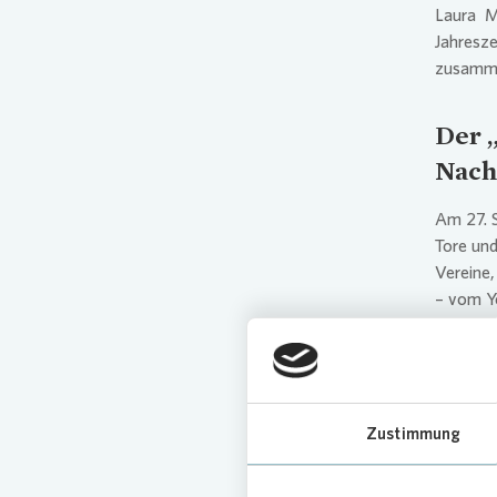
Laura M
Jahres
zusamme
Der 
Nach
Am 27. S
Tore und
Vereine,
– vom Yo
stehen a
gemeins
Mehr Inf
glinde
Zustimmung
Hier kön
einbuch