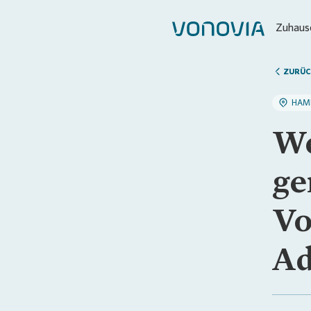
Zuhause
ZURÜC
HAM
We
ge
Vo
Ad