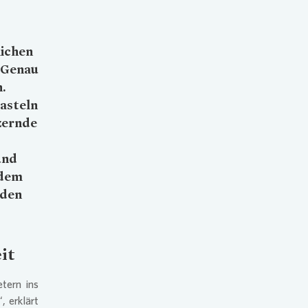
lichen
 Genau
.
asteln
tzernde
und
rdem
 den
it
tern ins
 erklärt