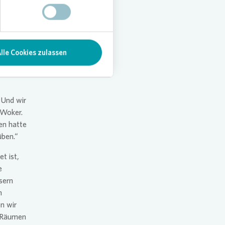
hkeit
 eine
e
Nora
lle Cookies zulassen
„Und wir
 Woker.
en hatte
ben.“
t ist,
e
sern
n
n wir
n Räumen