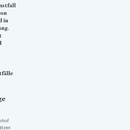
stfall
von
d in
ung.
t
d
tfälle
ge
otruf
sätzen