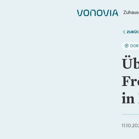
Zuhause
ZURÜC
DOR
Üb
Fr
in
11.10.20