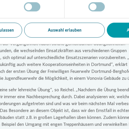
uen uns sehr darüber, dass wir der Freiwilligen Feuerwehr die Möglic
nnten, eine Übung in unserem Quartier durchzuführen. Es ist für uns
rständlichkeit, örtliche Behörden und Organisationen, die sich für di
haft und unser aller Sicherheit einsetzen, zu unterstützen“, sagt 
ulassen
Auswahl erlauben
A
uartiersentwicklerin bei
Vonovia
.
 in der Vergangenheit haben solche gemeinsamen Übungseinheiten
unden, die wechselnden Einsatzkräften aus verschiedenen Gruppen
, sich optimal auf unterschiedliche Einsatzszenarien vorzubereiten. 
ukünftig auch weitere Kooperationseinheiten in Dortmund“, erklärt
ach der ersten Übung der Freiwilligen Feuerwehr Dortmund-Berghof
die Jugendfeuerwehr die Möglichkeit, in einem
Vonovia
Gebäude zu ü
eine sehr lehrreiche Übung“, so Reichel. „Nachdem die Übung beende
ir immer eine Nachbesprechung durch. Dabei analysieren wir, welch
orderungen aufgetreten sind und was wir beim nächsten Mal verbes
Das Besondere an diesem Objekt ist, dass wir den Ernstfall in echte
äuden statt z.B. in großen Lagerhallen üben können. Zudem könne
m Beispiel den Umgang mit engen Treppenhäusern und verwinkelte