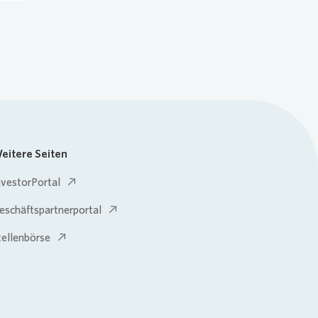
eitere Seiten
nvestorPortal
eschäftspartnerportal
tellenbörse