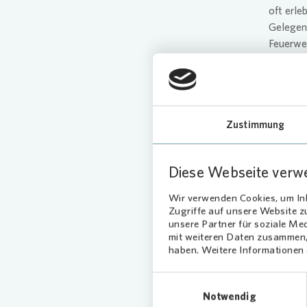
oft erle
Gelegenh
Feuerweh
Bei eing
Notfalls
gerade s
Übung is
Zustimmung
vorzuber
„Es war 
Diese Webseite verw
sie erwa
Feuerwe
Wir verwenden Cookies, um Inh
Zugriffe auf unsere Website 
Beginn d
unsere Partner für soziale Me
und Teil
mit weiteren Daten zusammen, 
wie es a
haben. Weitere Informationen d
Einwilligungsauswahl
Part
Notwendig