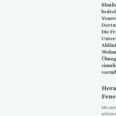
Blauli
bedroh
Vonov
Dortm
Die F
Unter
Abläuf
Wohnu
Übungs
simuli
vorzub
Hera
Feue
Mit näch
entstand