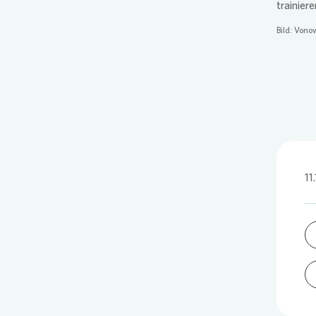
trainiere
Bild:
Vonov
11