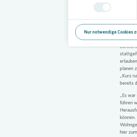
„Wir fre
geben ko
Selbstve
Gemeinsc
Nur notwendige Cookies z
Woker, Q
Bereits
stattgef
erlauben
planen z
„Kurz n
bereits 
„Es war 
führen w
Herausf
können. 
Wohngeb
hier zu