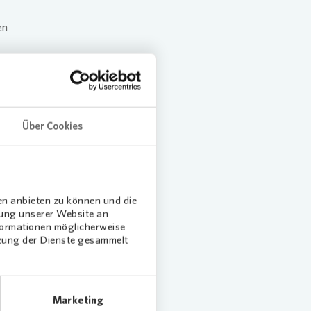
en
ines
en. Doch
chen
l
Über Cookies
n oder
willigen
 zu
en anbieten zu können und die
dung unserer Website an
innen
nformationen möglicherweise
den, so
tzung der Dienste gesammelt
Marketing