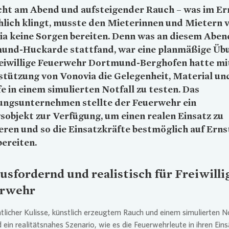
cht am Abend und aufsteigender Rauch – was im Ern
lich klingt, musste den Mieterinnen und Mietern 
ia
keine Sorgen bereiten. Denn was an diesem Aben
und-Huckarde stattfand, war eine planmäßige Üb
reiwillige Feuerwehr Dortmund-Berghofen hatte mi
stützung von
Vonovia
die Gelegenheit, Material un
e in einem simulierten Notfall zu testen. Das
ngsunternehmen stellte der Feuerwehr ein
objekt zur Verfügung, um einen realen Einsatz zu
eren und so die Einsatzkräfte bestmöglich auf Erns
ereiten.
usfordernd und reali
stisch für Freiwilli
rwehr
tlicher Kulisse, künstlich erzeugtem Rauch und einem simulierten N
 ein realitätsnahes Szenario, wie es die Feuerwehrleute in ihren Ein