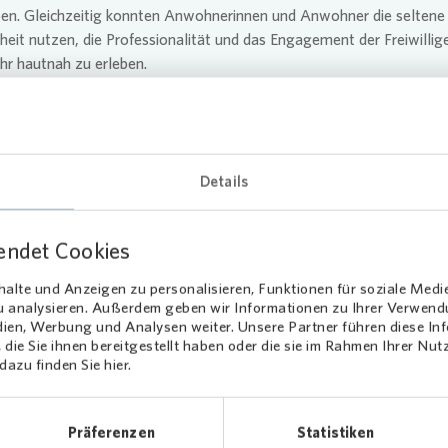
ben. Gleichzeitig konnten Anwohnerinnen und Anwohner die seltene
eit nutzen, die Professionalität und das Engagement der Freiwillig
r hautnah zu erleben.
eschränkter Sicht, engen Treppenhäusern und unter dem Zeitdruck e
 war diese Übung eine besondere Herausforderung für die Beteiligt
olche Szenarien zu trainieren, ist wichtig. Denn der Zweck einer sol
t es, die Feuerwehrleute kompromisslos auf die Realität im Ernstfal
Details
eiten.
unsere erste Übung an diesem Ort, so dass niemand wusste, was ih
endet Cookies
rtet“, erklärt Sven Reichel, stellvertretender Löschzugleiter der Frei
hr Dortmund-Berghofen. „Die Adresse des Einsatzortes wurde erst
alte und Anzeigen zu personalisieren, Funktionen für soziale Medi
zu analysieren. Außerdem geben wir Informationen zu Ihrer Verwen
er Übung bekannt gegeben. Dies stellte sicher, dass die Teilnehmer
dien, Werbung und Analysen weiter. Unsere Partner führen diese I
nehmer der Übung mit einer unbekannten Situation konfrontiert wur
die Sie ihnen bereitgestellt haben oder die sie im Rahmen Ihrer Nu
uch in einem tatsächlichen Brandfall der Fall gewesen wäre.“
azu finden Sie hier.
nerschaft für
Sicherheit in Dortmund
Präferenzen
Statistiken