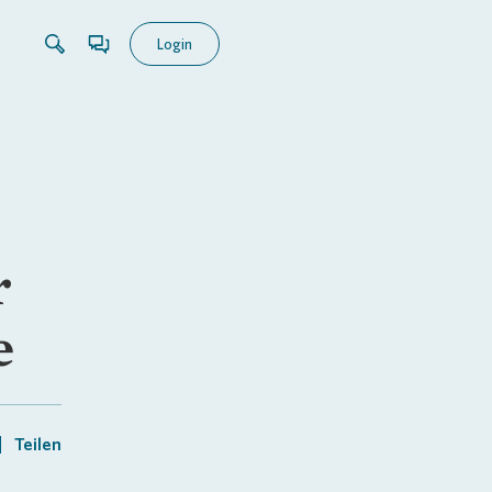
Login
r
e
Teilen