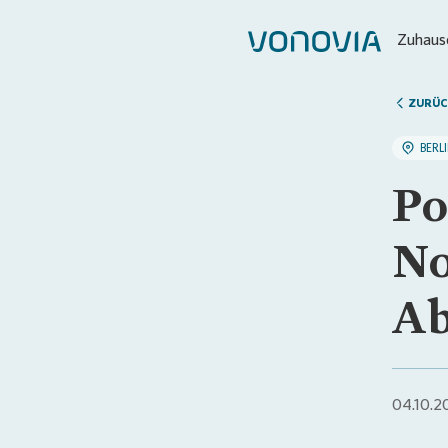
Zuhause
ZURÜC
BERL
Po
No
Ab
04.10.2