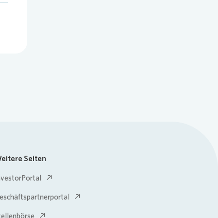
eitere Seiten
nvestorPortal
eschäftspartnerportal
tellenbörse