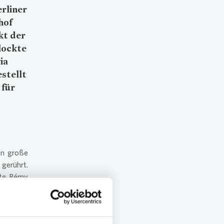
rliner
hof
kt der
lockte
ia
stellt
 für
en große
 gerührt.
tte Rémy
ackssinn