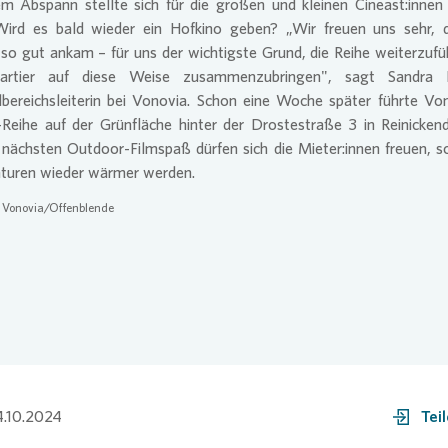
m Abspann stellte sich für die großen und kleinen Cineast:innen 
Wird es bald wieder ein Hofkino geben? „Wir freuen uns sehr, 
so gut ankam – für uns der wichtigste Grund, die Reihe weiterzuf
artier auf diese Weise zusammenzubringen", sagt Sandra H
bereichsleiterin bei
Vonovia
. Schon eine Woche später führte
Von
Reihe auf der Grünfläche hinter der Drostestraße 3 in Reinickend
nächsten Outdoor-Filmspaß dürfen sich die Mieter:innen freuen, s
turen wieder wärmer werden.
:
Vonovia
/Offenblende
.10.2024
Tei