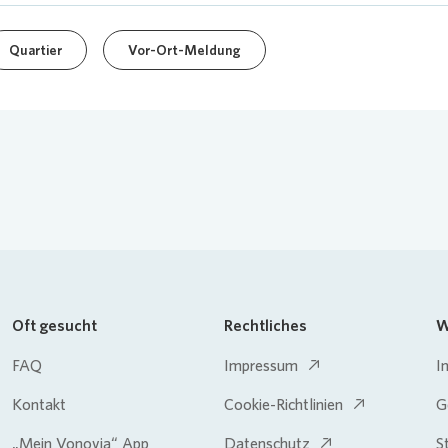
Quartier
Vor-Ort-Meldung
Oft gesucht
Rechtliches
W
FAQ
Impressum
I
Kontakt
Cookie-Richtlinien
G
„Mein Vonovia“ App
Datenschutz
S