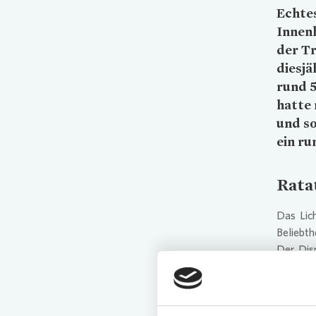
Echtes
Innen
der Tr
diesjä
rund 
hatte 
und so
ein ru
Ratat
Das Lic
Beliebth
Der Dis
entführ
verfügt 