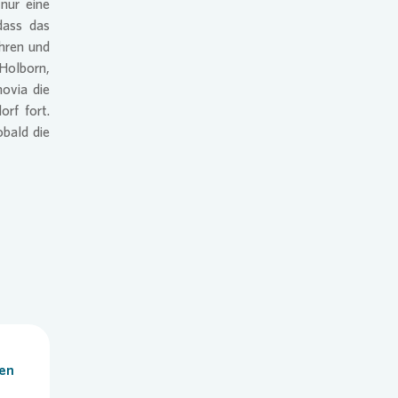
nur eine
dass das
ühren und
olborn,
ovia
die
orf fort.
obald die
len