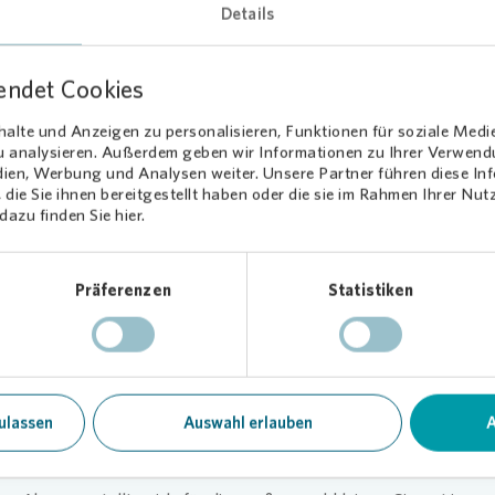
Details
endet Cookies
alte und Anzeigen zu personalisieren, Funktionen für soziale Medi
Loading...
zu analysieren. Außerdem geben wir Informationen zu Ihrer Verwen
dien, Werbung und Analysen weiter. Unsere Partner führen diese I
die Sie ihnen bereitgestellt haben oder die sie im Rahmen Ihrer Nu
azu finden Sie hier.
Präferenzen
Statistiken
novia
: v.l.n.r. Stefanie Baarß (Bewirtschafterin/Vermieterin), Jacqueline Vondran-Sch
eiterin), Janna Großklaus (Quartiersmanagerin), Mathias Kücken (Techniker)
ulassen
Auswahl erlauben
A
ino-Reihe g
eht weiter