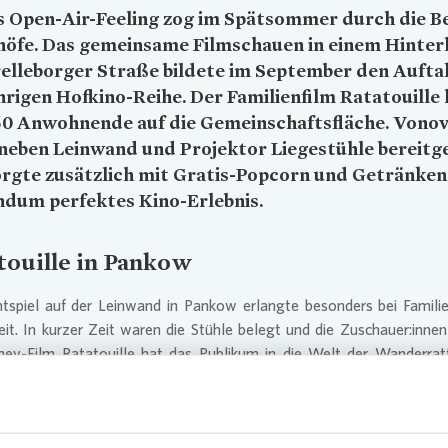
 Open-Air-Feeling zog im Spätsommer durch die Be
höfe. Das gemeinsame Filmschauen in einem Hinter
elleborger Straße bildete im September den Aufta
hrigen Hofkino-Reihe. Der Familienfilm Ratatouille 
50 Anwohnende auf die Gemeinschaftsfläche.
Vonov
neben Leinwand und Projektor Liegestühle bereitge
rgte zusätzlich mit Gratis-Popcorn und Getränken
ndum perfektes Kino-Erlebnis.
ouille in P
ankow
htspiel auf der Leinwand in Pankow erlangte besonders bei Famili
eit. In kurzer Zeit waren die Stühle belegt und die Zuschauer:innen
ney-Film Ratatouille hat das Publikum in die Welt der Wanderra
t, die als Gourmet über einen sehr feinen Geruchs- und Geschm
und in den Küchen von Paris viele Abenteuer erlebt.