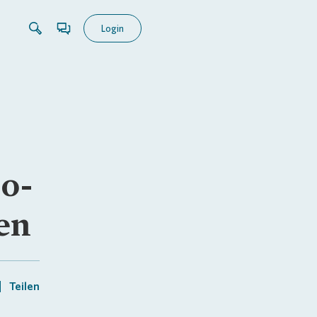
Login
no-
en
Teilen