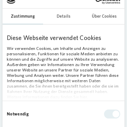
Zustimmung
Details
Über Cookies
Regionalleiter Frank Kretschmer und Regionalbereichsleiterin Sandra
Holborn mit dem Geschäftsführer der Immanuel Albertinen Diakonie
Diese Webseite verwendet Cookies
Andreas Mende (v.l.n.r.).
Im Anschluss gab es bis 18 Uhr Live-Musik sowie
Wir verwenden Cookies, um Inhalte und Anzeigen zu
Mitmachangebote für Kinder. Von
personalisieren, Funktionen für soziale Medien anbieten zu
können und die Zugriffe auf unsere Website zu analysieren.
Kinderschminken über T-Shirts bemalen bis zum
Außerdem geben wir Informationen zu Ihrer Verwendung
Bollerwagen-Spielmobil war für Spaß und
unserer Website an unsere Partner für soziale Medien,
Kreativität gesorgt. Auch das leibliche Wohl kam
Werbung und Analysen weiter. Unsere Partner führen diese
nicht zu kurz.
Informationen möglicherweise mit weiteren Daten
zusammen, die Sie ihnen bereitgestellt haben oder die sie im
Rahmen Ihrer Nutzung der Dienste gesammelt haben.
Im Stadtteilzentrum Borsigwalde sind alle
Weitere Informationen dazu finden Sie hier.
Menschen willkommen. Die Ideen und Wünsche
der Nachbarschaft für Initiativen und
Einwilligungsauswahl
Einrichtungen vor Ort fließen in die Entwicklung
Notwendig
der Angebote ein. Geplant sind zum Beispiel ein
offenes Begegnungscafé, Angebote für