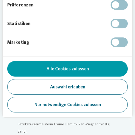
Präferenzen
Seniorinnen und Senioren sowie Handy-Hilfe oder
Vorlesestunden in Kooperation mit Schulen,
Väter-Angebote, Kulinarische Begegnungen,
Statistiken
Hausaufgabenhilfe am Nachmittag, ein
Spieletreff, Kiezspaziergänge, Lesungen und
Marketing
Filmabende. Alle Menschen aus der Umgebung
sind herzlich eingeladen, aktiv mitzugestalten.
Alle Cookies zulassen
Loading...
Auswahl erlauben
Nur notwendige Cookies zulassen
Bezirksbürgermeisterin Emine Demirbüken-Wegner mit Big
Band.