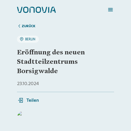
ZURÜCK
BERLIN
Zuhause finden
Eröffnung des neuen
Stadtteilzentrums
Mein Zuhause
Borsigwalde
23.10.2024
Meine Stadt
Teilen
Weitere Angebote
Login