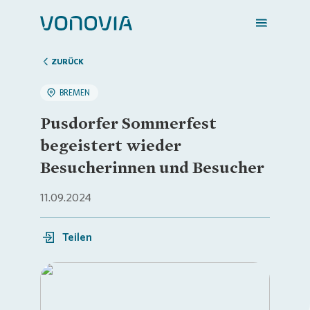
ZURÜCK
BREMEN
Zuhause finden
Pusdorfer Sommerfest
begeistert wieder
Mein Zuhause
Besucherinnen und Besucher
11.09.2024
Meine Stadt
Teilen
Weitere Angebote
Login