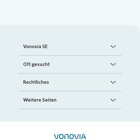
Vonovia SE
Startseite
Oft gesucht
Über uns
FAQ
Rechtliches
Investoren
Kontakt
Impressum
Weitere Seiten
Nachhaltigkeit
„Mein Vonovia“ App
Cookie-Richtlinien
InvestorPortal
Presse
Mein Zuhause
Datenschutz
Geschäftspartnerportal
Karriere