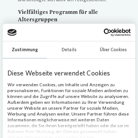
Vielfältiges Programm für alle
Altersgrup
pen
Das Programm war so abwechslungsreich wie
immer: Sportliche Aktivitäten, künstlerische
Darbietungen und zahlreiche Mitmachaktionen
Zustimmung
Details
Über Cookies
boten für jeden Geschmack etwas. Ob beim
Cornhole-Spiel, zu dem
Vonovia
einlud, beim
Ausprobieren verschiedener Musikinstrumente
Diese Webseite verwendet Cookies
oder bei den zahlreichen Bühnenshows –
Langeweile kam keine auf.
Wir verwenden Cookies, um Inhalte und Anzeigen zu
personalisieren, Funktionen für soziale Medien anbieten zu
Einblicke in andere Kultu
ren und
können und die Zugriffe auf unsere Website zu analysieren.
Außerdem geben wir Informationen zu Ihrer Verwendung
Perspektiven
unserer Website an unsere Partner für soziale Medien,
Werbung und Analysen weiter. Unsere Partner führen diese
Besonders hervorzuheben waren die Projekte
Informationen möglicherweise mit weiteren Daten
„Die AhnSisters“ und „Die Kabine“. In einem
zusammen, die Sie ihnen bereitgestellt haben oder die sie im
mobilen Wohnwagen konnten die Besucherinnen
Rahmen Ihrer Nutzung der Dienste gesammelt haben.
Weitere Informationen dazu finden Sie hier.
und Besucher die Geschichten von zwei Bremer