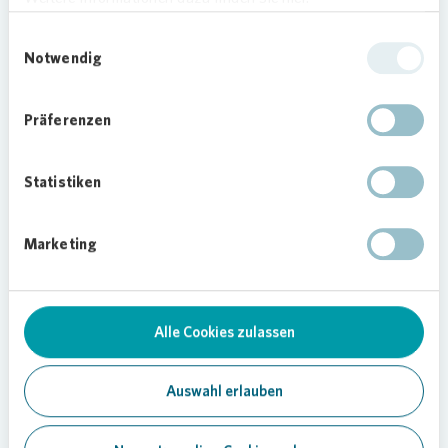
Künstlerinnen und ihren aus unterschiedlichen
Einwilligungsauswahl
Kulturen stammenden Ahninnen entdecken. Die
Notwendig
„Kabine“ – ein mobiles
Kommunikationsexperiment der AG Kulturelle
Bildung von Stadtkultur, bot hingegen die
Präferenzen
Möglichkeit, anonyme Gespräche zu führen und
so unabhängig von Alter, Hautfarbe und Kleidung
Statistiken
neue Perspektiven kennenzulernen.
Gemeinschaft stär
ken
Marketing
Das Sommerfest in Pusdorf nutzten die
Menschen des Stadtteils erneut, um am Ufer der
Weser zusammenzukommen, gemeinsam zu
Alle Cookies zulassen
feiern und die Gemeinschaft zu stärken. Auch in
diesem Jahr ist es den Organisatoren wieder
gelungen, ein Fest zu schaffen, das alle
Auswahl erlauben
Generationen ansprach.