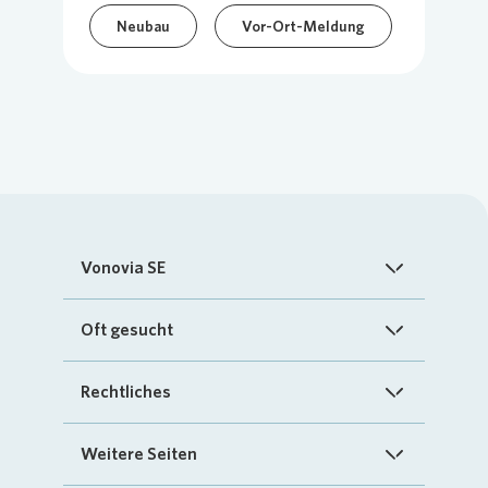
Neubau
Vor-Ort-Meldung
Vonovia SE
Startseite
Oft gesucht
Über uns
FAQ
Rechtliches
Investoren
Kontakt
Impressum
Weitere Seiten
Nachhaltigkeit
„Mein Vonovia“ App