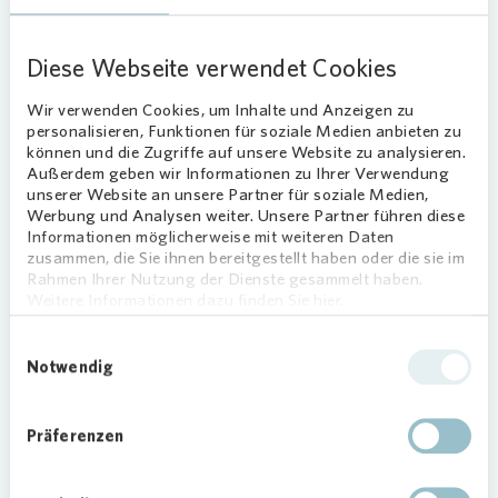
m
it der Stadt
Für die Neubauten hat
Vonovia
vorhandene
Diese Webseite verwendet Cookies
Flächen zwischen bestehenden Gebäuden
genutzt, um in Darmstadt dringend benötigten
Wir verwenden Cookies, um Inhalte und Anzeigen zu
personalisieren, Funktionen für soziale Medien anbieten zu
Wohnraum zu schaffen. Dabei flossen sowohl
können und die Zugriffe auf unsere Website zu analysieren.
Anregungen der Mieterinnen und Mieter als auch
Außerdem geben wir Informationen zu Ihrer Verwendung
des Gestaltungsbeirates und der Stadt Darmstadt
unserer Website an unsere Partner für soziale Medien,
mit ein.
Werbung und Analysen weiter. Unsere Partner führen diese
Informationen möglicherweise mit weiteren Daten
„Es ist ein wichtiger Baustein für die Stadt
zusammen, die Sie ihnen bereitgestellt haben oder die sie im
Rahmen Ihrer Nutzung der Dienste gesammelt haben.
entstanden, der nur aufgrund der guten
Weitere Informationen dazu finden Sie hier.
Zusammenarbeit zwischen Politik, Verwaltung
und uns als Wohnungsunternehmen möglich war,
Einwilligungsauswahl
da alle Beteiligten die gleichen Ziele hatten und
Notwendig
partnerschaftlich an dem Projekt gearbeitet
wurde“, sagt Siegfried Berg, der im Konzern für
Präferenzen
die Stadtplanung verantwortlich ist.
Behutsame Einglieder
ung der