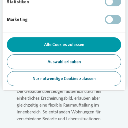
Statistiken
Neubauten
Die Neubauten wurden so geplant, dass sich
Marketing
diese in die bestehenden Häuserzeilen eingliedern
und durch die geschliffene Form die
Fassadenlängen verkürzt und direkte Vis-a-Vis-
Alle Cookies zulassen
Situationen zwischen den Wohnungen der
einzelnen Häuser vermieden werden. Die
Kubaturen der Neubauten lassen alle Blicke aus
Auswahl erlauben
den Bestandswohnungen nach Osten auf die
Baumkronen und nach Westen zur Abendsonne
Nur notwendige Cookies zulassen
frei.
Die Gebäude überzeugen äußerlich durch ein
einheitliches Erscheinungsbild, erlauben aber
gleichzeitig eine flexible Raumaufteilung im
Innenbereich. So entstanden Wohnungen für
verschiedene Bedarfe und Lebenssituationen.