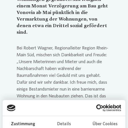
einem Monat Verzögerung am Bau geht
Vonovia
ab Mai pünktlich in die
Vermarktung der Wohnungen, von
denen etwa ein Drittel sozial gefördert
sind.
Bei Robert Wagner, Regionalleiter Region Rhein-
Main Süd, mischen sich Dankbarkeit und Freude:
„Unsere Mieterinnen und Mieter und auch die
Nachbarschaft haben während der
Baumaßnahmen viel Geduld mit uns gehabt.
Dafür sind wir sehr dankbar. Ich freue mich, dass
einige Bestandsmieter nun in eine barrierearme
Wohnung in den Neubauten ziehen. Das ist das
schönste Kompliment für die Arbeit der
Architekten und Planer.“
Erfolgreiche Zusammenarbeit
Zustimmung
Details
Über Cookies