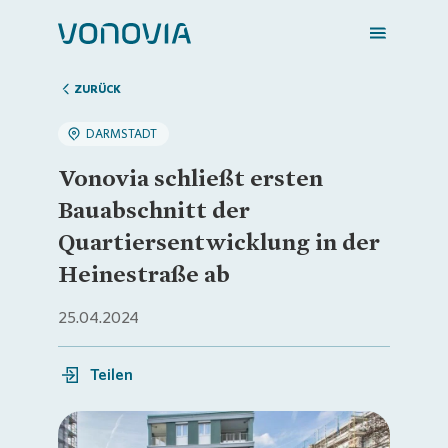
ZURÜCK
DARMSTADT
Zuhause finden
Vonovia schließt ersten
Bauabschnitt der
Mein Zuhause
Quartiersentwicklung in der
Heinestraße ab
Meine Stadt
25.04.2024
Weitere Angebote
Teilen
Login