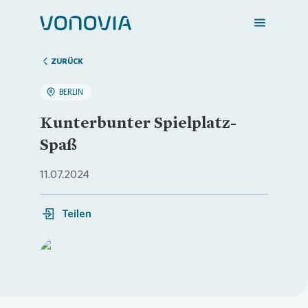
ZURÜCK
BERLIN
Zuhause finden
Kunterbunter Spielplatz-
Spaß
Mein Zuhause
11.07.2024
Meine Stadt
Teilen
Weitere Angebote
Loading...
Login