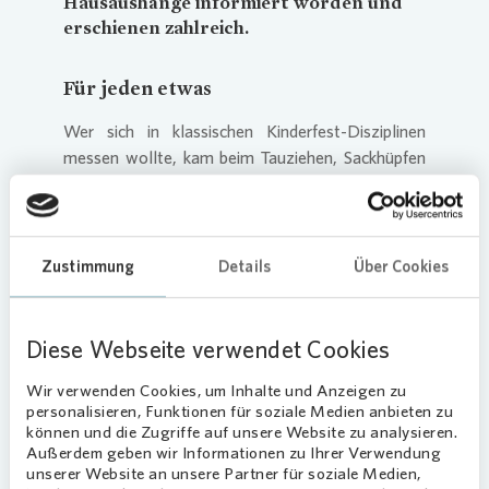
Hausaushänge informiert worden und
erschienen zahlreich.
Für jed
en etwas
Wer sich in klassischen Kinderfest-Disziplinen
messen wollte, kam beim Tauziehen, Sackhüpfen
oder Eierlaufen auf seine Kosten. Aber auch bei
Ballspielen, beim Seilspringen oder beim
Balancieren zeigten die kleinen Besucher:innen
vollen Einsatz und hatten sichtlich Spaß. Das
Zustimmung
Details
Über Cookies
absolute Highlight war jedoch das
Kinderschminken: Tiergesichter und kleine
Armtattoos waren heiß begehrt.
Diese Webseite verwendet Cookies
Ferien-Vorfr
eude kommt auf
Wir verwenden Cookies, um Inhalte und Anzeigen zu
personalisieren, Funktionen für soziale Medien anbieten zu
So viel Action macht Appetit, deshalb gab es für
können und die Zugriffe auf unsere Website zu analysieren.
Außerdem geben wir Informationen zu Ihrer Verwendung
alle Mieter:innen zur Stärkung zwischendurch
unserer Website an unsere Partner für soziale Medien,
leckere Hotdogs und kalte Getränke gratis. Damit