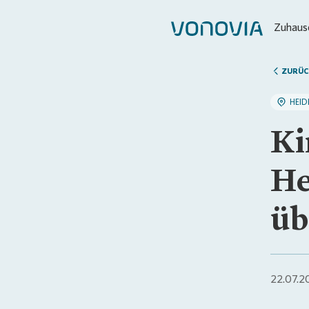
Zuhause
ZURÜC
HEID
Ki
He
üb
22.07.2