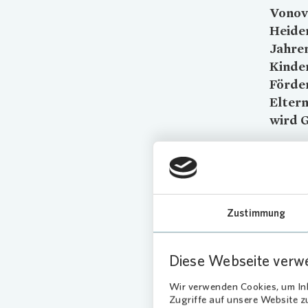
Vonov
Heiden
Jahre
Kinder
Förde
Eltern
wird G
Neue
„Auch in
Kindersc
Zustimmung
mit unse
Heidenh
Diese Webseite verw
Kinders
kleine 
Wir verwenden Cookies, um Inh
Raum ent
Zugriffe auf unsere Website 
für offe