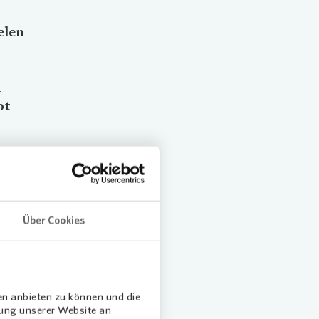
elen
n
ot
 gerne
Über Cookies
iten des
den zwei
nzenden
en anbieten zu können und die
 Kindern
dung unserer Website an
g