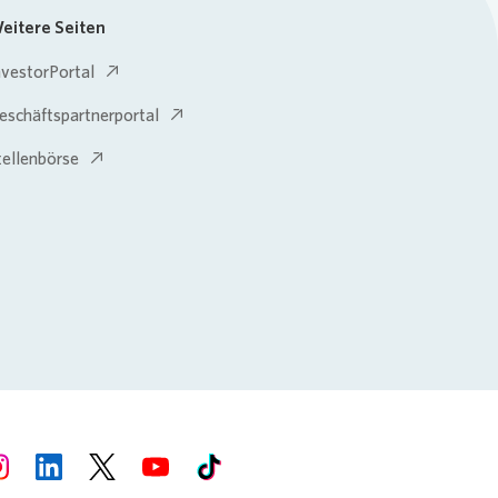
eitere Seiten
nvestorPortal
eschäftspartnerportal
tellenbörse