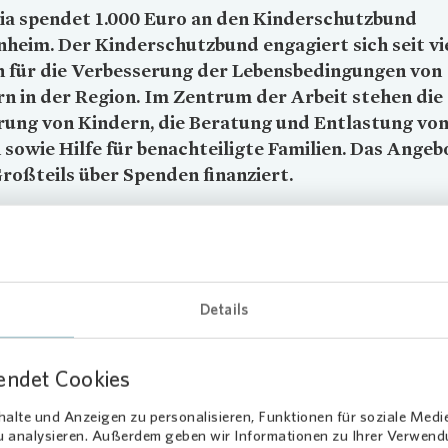
ia
spendet 1.000 Euro an den Kinderschutzbund
heim. Der Kinderschutzbund engagiert sich seit vi
n für die Verbesserung der Lebensbedingungen von
n in der Region. Im Zentrum der Arbeit stehen die
rung von Kindern, die Beratung und Entlastung vo
 sowie Hilfe für benachteiligte Familien. Das Angeb
roßteils über Spenden finanziert.
r Spielbereic
h mit Küche
 unseren Beständen wohnen Kinder, die schon Hilfe durch den
hutzbund erhalten haben. Deshalb unterstützen wir den Verein sehr
Details
rer Spende“, sagt Petra Schmalfuß, Regionalleiterin für die Region
eim bei
Vonovia
. Das Geld wurde verwendet, um die die Räumlichke
endet Cookies
chutzbundes neu zu gestalten. Durch das Entfernen einer Wand wur
Büros in einen großen Spielbereich umgewandelt und aus dem angre
alte und Anzeigen zu personalisieren, Funktionen für soziale Medi
stand eine geräumige Küche. Der neue Bereich wird von Eltern und
zu analysieren. Außerdem geben wir Informationen zu Ihrer Verwen
ne Treffs, Krabbelgruppen, Kinderbetreuung und begleiteten Umgan