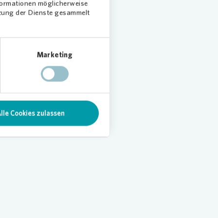
nformationen möglicherweise
tzung der Dienste gesammelt
glich
Marketing
 freuen
ganzem
lle Cookies zulassen