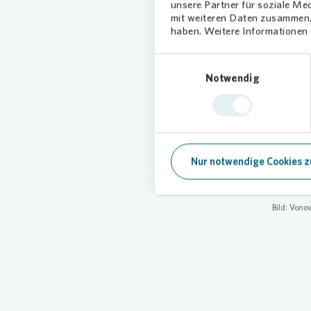
unsere Partner für soziale Me
genutzt.
mit weiteren Daten zusammen, 
haben. Weitere Informationen d
Viel
Einwilligungsauswahl
Notwendig
Beim Ki
uns ries
Herzen! 
Zuwendun
Kinders
Nur notwendige Cookies z
Vonovia
Bild:
Vonov