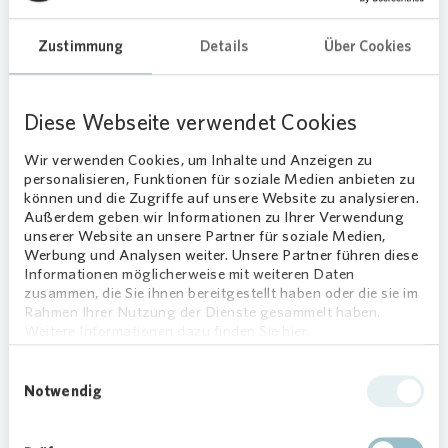
von
Vonovia
. Auch die Ausbildungsberufe
Fliesenleger und Maler und Lackierer zogen die
Zustimmung
Details
Über Cookies
Neugier der Jugendlichen auf sich. Das absolute
Highlight bildete allerdings die Station der
Garten- und Landschaftsbauer von der Abteilung
Diese Webseite verwendet Cookies
Wohnumfeld. Hier konnte mit einem echten
Bagger Sand geschaufelt werden, was für viel
Wir verwenden Cookies, um Inhalte und Anzeigen zu
Begeisterung sorgte.
personalisieren, Funktionen für soziale Medien anbieten zu
können und die Zugriffe auf unsere Website zu analysieren.
David Quast, pädagogischer Leiter des
Außerdem geben wir Informationen zu Ihrer Verwendung
Straßenkinder e.V.: „Wenn es gelingt, Kinder und
unserer Website an unsere Partner für soziale Medien,
Werbung und Analysen weiter. Unsere Partner führen diese
Jugendliche ganzheitlich bei ihrer Zukunftsplanung
Informationen möglicherweise mit weiteren Daten
zu begleiten, ist für uns ein großes Ziel erreicht.
zusammen, die Sie ihnen bereitgestellt haben oder die sie im
Der Berufsschnuppertag von
Vonovia
bietet jedes
Rahmen Ihrer Nutzung der Dienste gesammelt haben.
Jahr wieder eine hervorragende Möglichkeit,
Weitere Informationen dazu finden Sie hier.
spielerisch Wege in Berufe zu zeigen, mit denen
Einwilligungsauswahl
die Heranwachsenden sonst womöglich gar nicht
Notwendig
in Berührung gekommen wären.“
Besonders bei den mehr als 25 Kolleg:innen von