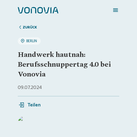
ZURÜCK
BERLIN
Zuhause finden
Handwerk hautnah:
Berufsschnuppertag 4.0 bei
Mein Zuhause
Vonovia
09.07.2024
Meine Stadt
Teilen
Weitere Angebote
Login