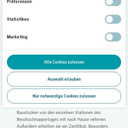
Präferenzen
Vonovia
, die an dieser Veranstaltung beteiligt
waren, bedankt sich auch Miriam Börner, Leiterin
des Jugendbereichs der Arche Kinderstiftung
Statistiken
Christliches Kinder- und Jugendwerk. „Für uns
schließt der Schnuppertag direkt an die Angebote
Marketing
an, die wir Jugendlichen aus sozial schwächeren
Haushalten machen – vom warmen Mittagessen
über die pädagogische Unterstützung beim
Lernen bis hin zu diversen Sport- und
Alle Cookies zulassen
Freizeitmöglichkeiten. Wir freuen uns über die
Unterstützung von
Vonovia
, jungen Menschen
Auswahl erlauben
dazu zu verhelfen, ihr weiteres Leben so zu
gestalten, wie sie es sich wünschen.“
Nur notwendige Cookies zulassen
Am Ende des Tages konnten alle Teilnehmenden
ein collageartiges “Kunstwerk” aus kleinen
Baustücken von den einzelnen Stationen des
Berufsschnuppertages mit nach Hause nehmen.
Außerdem erhielten sie ein Zertifikat. Besonders