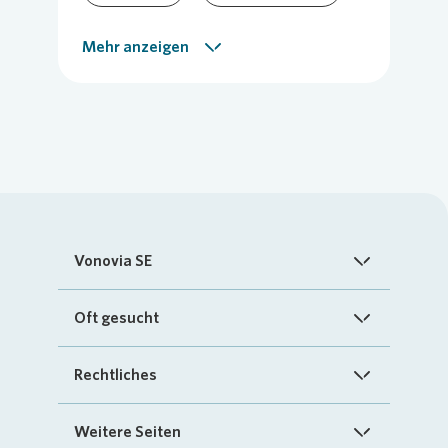
Vor-Ort-Meldung
Mehr anzeigen
Vonovia SE
Startseite
Oft gesucht
Über uns
FAQ
Rechtliches
Investoren
Kontakt
Impressum
Weitere Seiten