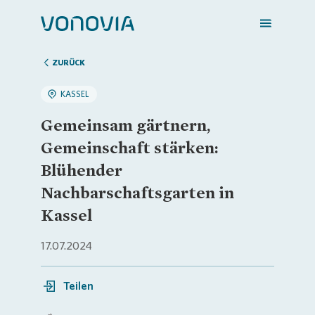
ZURÜCK
KASSEL
Zuhause finden
Gemeinsam gärtnern,
Gemeinschaft stärken:
Mein Zuhause
Blühender
Nachbarschaftsgarten in
Meine Stadt
Kassel
17.07.2024
Weitere Angebote
Teilen
Login