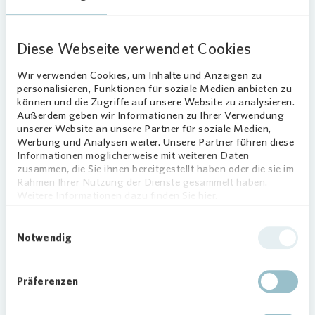
während die erfahrenen Hobbygärtnerinnen und -
gärtner wertvolle Tipps und Ratschläge
Diese Webseite verwendet Cookies
weitergeben. Zum Abschluss des Projekts im
Spätherbst ist ein gemeinsames Erntedankfest
Wir verwenden Cookies, um Inhalte und Anzeigen zu
geplant.
personalisieren, Funktionen für soziale Medien anbieten zu
können und die Zugriffe auf unsere Website zu analysieren.
Außerdem geben wir Informationen zu Ihrer Verwendung
unserer Website an unsere Partner für soziale Medien,
Gemeinschaftlic
hes Engagement für
Werbung und Analysen weiter. Unsere Partner führen diese
ein grünes Quartier
Informationen möglicherweise mit weiteren Daten
zusammen, die Sie ihnen bereitgestellt haben oder die sie im
Bei dem Nachbarschaftsgarten in Kassel handelt
Rahmen Ihrer Nutzung der Dienste gesammelt haben.
Weitere Informationen dazu finden Sie hier.
es sich um ein Pilotprojekt zwischen der
Ackerpause und
Vonovia
. Die Ackerpause bringt
Einwilligungsauswahl
bei dem Projekt ihre Expertise im Bereich der
Notwendig
urbanen Landwirtschaft ein. Das Unternehmen
übernimmt die Planung und Gestaltung der
Präferenzen
Fläche, liefert alle benötigten Materialien und
Geräte, erstellt abwechslungsreiche Anbaupläne