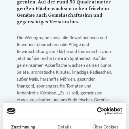
gerufen. Auf der rund 50 Quadratmeter
großen Fläche wachsen neben frischem
Gemüse auch Gemeinschaftssinn und
gegenseitiges Verständnis.
Die Wohngruppe sowie die Bewohnerinnen und
Bewohner übernehmen die Pflege und
Bewirtschaftung der Fläche und freuen sich schon
jetzt auf die reiche Ernte im Spätherbst. Auf der
gemeinsamen Ackerfläche wachsen derzeit bunte
Salate, aromatische Kräuter, knackige Radieschen,
süßer Mais, herzhafte Möhren, gesunder
Mangold, sonnengereifte Tomaten und
farbenfrohe Kürbisse. „Es ist toll, gemeinsam
etwas zu schaffen und am Ende frisches Gemüse
aus eigenem Anbau genießen zu können", sagt
Conny Reitmeier, eine Bewohnerin aus dem
Quartier. Die Jugendlichen bringen sich mit viel
Zustimmung
Details
Über Cookies
Elan und Hilfsbereitschaft in das Projekt ein,