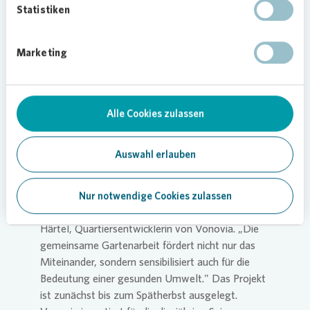
und stellt biozertifiziertes Saatgut und
Statistiken
Jungpflanzen zur Verfügung. Außerdem stehen
regionale Expertinnen und Experten für Fragen
und Unterstützung bereit. Regelmäßige
Marketing
Ackersprechstunden und Beet-Check-ups sorgen
dafür, dass die Pflanzen optimal gedeihen.
Der Nachbarschaftsgarten in Kassel ist ein
Alle Cookies zulassen
Beispiel für das vielfältige Engagement von
Vonovia
für ein grünes und lebendiges Quartier.
Auswahl erlauben
„Wir möchten mit diesem Projekt Menschen
generationsübergreifend zusammenbringen und
gleichzeitig einen Beitrag zu einem nachhaltigen
Nur notwendige Cookies zulassen
und lebenswerten Quartier leisten", erklärt Julia
Härtel, Quartiersentwicklerin von
Vonovia
. „Die
gemeinsame Gartenarbeit fördert nicht nur das
Miteinander, sondern sensibilisiert auch für die
Bedeutung einer gesunden Umwelt." Das Projekt
ist zunächst bis zum Spätherbst ausgelegt.