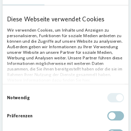
Seit einigen Jahren hat auch
Vonovia
die
Patenschaft für eine der Laternen inne.
Diese Webseite verwendet Cookies
Im Zuge der offiziellen Verlängerung der
Partnerschaft ziert nun auch ein
Wir verwenden Cookies, um Inhalte und Anzeigen zu
Vonovia
-Schild die Laterne auf der
personalisieren, Funktionen für soziale Medien anbieten zu
Laufstrecke.
können und die Zugriffe auf unsere Website zu analysieren.
Außerdem geben wir Informationen zu Ihrer Verwendung
unserer Website an unsere Partner für soziale Medien,
„Die leuchtenden Wegbegleiter sind ein stolzes
Werbung und Analysen weiter. Unsere Partner führen diese
Ergebnis des Duisburger Gemeinschaftssinns, bei
Informationen möglicherweise mit weiteren Daten
zusammen, die Sie ihnen bereitgestellt haben oder die sie im
dem sich Unternehmen wie Privatpersonen für
Rahmen Ihrer Nutzung der Dienste gesammelt haben.
den Erhalt der Laufstrecke einsetzten“, erklärt
Weitere Informationen dazu finden Sie hier.
Vonovia
Regionalleiter Sebastian Hiese-Brakonier.
„Gerade für Berufstätige, die hier gerne in den
Einwilligungsauswahl
Notwendig
frühen Morgenstunden oder zum Feierabend ihre
Runden drehen, bieten die beleuchteten Wege
eine besondere Sicherheit. Wir freuen uns, mit der
Präferenzen
Verlängerung der Laternenpatenschaft das
Projekt weiter unterstützen zu können.“