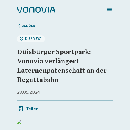
ZURÜCK
DUISBURG
Zuhause finden
Duisburger Sportpark:
Vonovia verlängert
Mein Zuhause
Laternenpatenschaft an der
Regattabahn
Meine Stadt
28.05.2024
Weitere Angebote
Teilen
Login