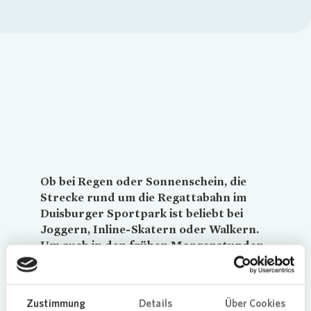
Loading...
Ob bei Regen oder Sonnenschein, die
Strecke rund um die Regattabahn im
Duisburger Sportpark ist beliebt bei
Joggern, Inline-Skatern oder Walkern.
Um auch in den frühen Morgenstunden
oder in der Abenddämmerung für mehr
Trittsicherheit zu sorgen, sucht die
Stadt Duisburg Laternenpaten für die
Zustimmung
Details
Über Cookies
rund 190 Laternen an der Laufstrecke.