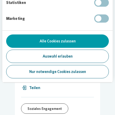
Statistiken
Interessierte können sich unter
www.duisburgsport.eu
für eine
Laternenpatenschaft anmelden.
Marketing
Bild:
Vonovia
/ Bierwald
Alle Cookies zulassen
Auswahl erlauben
28.05.2024
Nur notwendige Cookies zulassen
Teilen
Soziales Engagement