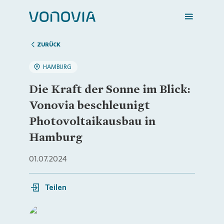
ZURÜCK
HAMBURG
Zuhause finden
Die Kraft der Sonne im Blick:
Vonovia beschleunigt
Mein Zuhause
Photovoltaikausbau in
Hamburg
Meine Stadt
01.07.2024
Weitere Angebote
Teilen
Login