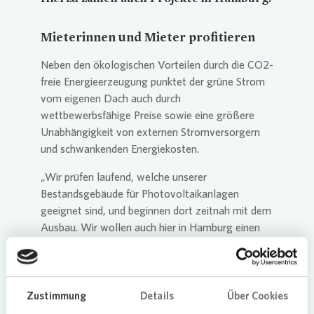
Mieterinnen und Mieter p
rofitieren
Neben den ökologischen Vorteilen durch die CO2-
freie Energieerzeugung punktet der grüne Strom
vom eigenen Dach auch durch
wettbewerbsfähige Preise sowie eine größere
Unabhängigkeit von externen Stromversorgern
und schwankenden Energiekosten.
„Wir prüfen laufend, welche unserer
Bestandsgebäude für Photovoltaikanlagen
geeignet sind, und beginnen dort zeitnah mit dem
Ausbau. Wir wollen auch hier in Hamburg einen
wertvollen Beitrag zur Energiewende in unseren
Beständen leisten“, sagt Anne Werner,
Vonovia
Regionalbereichsleiterin Hamburg.
Zustimmung
Details
Über Cookies
Sven Kiekert, Projektleiter Photovoltaik, ergänzt: