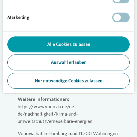
entsprechen der Leistung von zwei
konventionellen Kraftwerken. Aktuell verfügt
Vonovia
über eine Leistung von 53,1 MWp, 2024
Marketing
sollen bundesweit 80 MWp installiert werden.
Vonovia
investiert dafür bis 2026 insgesamt über
400 Millionen Euro.
Alle Cookies zulassen
Bis zum Jahr 2050 sollen alle 30.000 geeigneten
Dächer der
Vonovia
Gebäudebestände mit
Auswahl erlauben
Photovoltaikanlagen ausgestattet sein. Der auf
diese Weise erzeugte Gründirektstrom wird für
Mieterstrom, die Wärmeerzeugung und
Nur notwendige Cookies zulassen
Ladeinfrastruktur für die E-Mobilität genutzt.
Weitere Informationen:
https://www.vonovia.de/de-
de/nachhaltigkeit/klima-und-
umweltschutz/erneuerbare-energien
Vonovia
hat in Hamburg rund 11.300 Wohnungen.