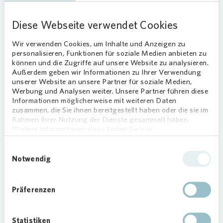
„Die PV-Offensive ist ein wichtiger Teil unserer
Nachhaltigkeitsstrategie. Sie kommt auch unseren
Diese Webseite verwendet Cookies
Mieterinnen und Mietern zugute. Für den vor Ort
erzeugten und verbrauchten Strom werden keine
Wir verwenden Cookies, um Inhalte und Anzeigen zu
personalisieren, Funktionen für soziale Medien anbieten zu
Netzentgelte fällig. Die Vorteile der lokalen
können und die Zugriffe auf unsere Website zu analysieren.
Erzeugung wollen wir durch attraktive
Außerdem geben wir Informationen zu Ihrer Verwendung
Stromtarife an die Mieterinnen und Mieter
unserer Website an unsere Partner für soziale Medien,
weitergeben.“
Werbung und Analysen weiter. Unsere Partner führen diese
Informationen möglicherweise mit weiteren Daten
Unternehmensziele umfasse
n Beiträge
zusammen, die Sie ihnen bereitgestellt haben oder die sie im
Rahmen Ihrer Nutzung der Dienste gesammelt haben.
zur Energiewende
Weitere Informationen dazu finden Sie hier.
Mit dem im September 2021 erfolgreich
Einwilligungsauswahl
abgeschlossenen Pilot-projekt „1.000-Dächer-
Notwendig
Programm“ schuf
Vonovia
die Basis für eine noch
ambitioniertere Zielsetzung des Unternehmens
bis 2050, mit dem Ziel schon bis 2026 PV-
Präferenzen
Anlagen mit rund 300 MWp für die
Solarstromerzeugung zu errichten. Diese
Statistiken