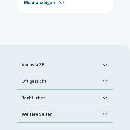
Energie
Nachhaltigkeit
Mehr anzeigen
Vor-Ort-Meldung
Vonovia SE
Startseite
Oft gesucht
Über uns
FAQ
Rechtliches
Investoren
Kontakt
Impressum
Weitere Seiten
Nachhaltigkeit
„Mein Vonovia“ App
Cookie-Richtlinien
InvestorPortal