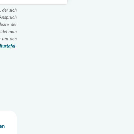
 der sich
Anspruch
site der
eldet man
ch um den
lturtafel-
len