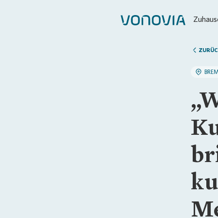
Zuhause
ZURÜC
BRE
„W
Ku
br
ku
Me