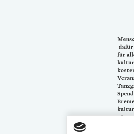
Mensc
dafür 
für al
kultu
koste
Veran
Tanzg
Spende
Bremer
kultur
„Queen
Rockba