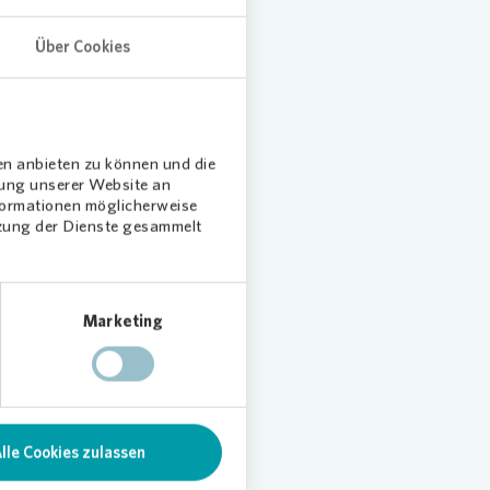
 mit
Über Cookies
Senioren
glich am
en anbieten zu können und die
dung unserer Website an
enloser
nformationen möglicherweise
tpersonen
tzung der Dienste gesammelt
. „Daraus
itiatoren
turtafel
Marketing
aße und
che die
ebot der
lle Cookies zulassen