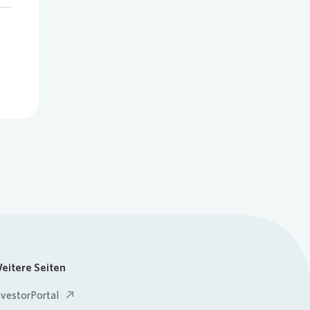
eitere Seiten
nvestorPortal