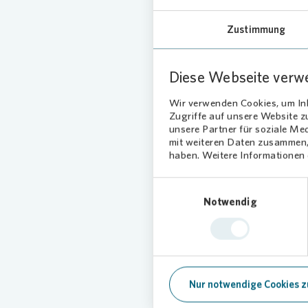
Ku
Zustimmung
ger
Diese Webseite verw
Das Ang
sowie M
Wir verwenden Cookies, um Inh
Zugriffe auf unsere Website 
kultur
unsere Partner für soziale Me
Veransta
mit weiteren Daten zusammen, 
mit den 
haben. Weitere Informationen d
entwicke
der grö
Einwilligungsauswahl
Bremen.
Notwendig
In den
Nieders
Mieteri
Kulturt
Nur notwendige Cookies z