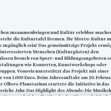
hen zusammenbringen und Kultur erlebbar machen
steht die Kulturtafel Bremen. Ihr Motto: Kultur 
le zugänglich sein! Das gemeinnützige Projekt ermö
rinteressierten Menschen (Kulturgästen) den
nlosen Besuch von Sport- und Bildungsangeboten s
staltungen wie Konzerten, Kunstworkshops oder
ruppen.
Vonovia
unterstützt das Projekt mit einer
 von 1.000 Euro. Beim Jahresauftakt am 20. Februa
 Olbers-Planetarium startete die Initiative in das
reiche Jahr. Das Highlight des Abends: Die Musiks
 Heaven“, bei der die Hits der berühmten britisch
nd eindrucksvoll in Szene gesetzt wurden.