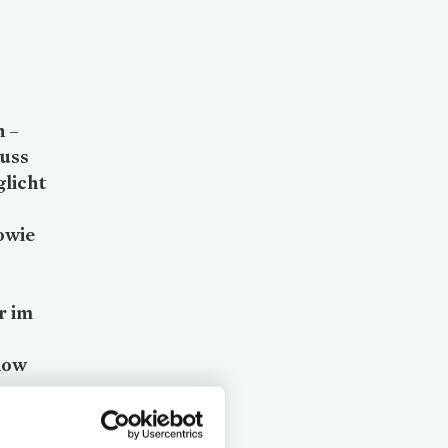
 –
muss
glicht
owie
r im
how
en