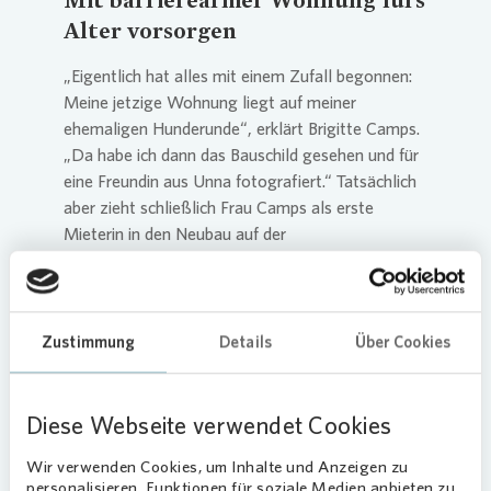
Alter vorsorgen
„Eigentlich hat alles mit einem Zufall begonnen:
Meine jetzige Wohnung liegt auf meiner
ehemaligen Hunderunde“, erklärt Brigitte Camps.
„Da habe ich dann das Bauschild gesehen und für
eine Freundin aus Unna fotografiert.“ Tatsächlich
aber zieht schließlich Frau Camps als erste
Mieterin in den Neubau auf der
Imigstraße.
Ihr Mann lebt mittlerweile eine Etage über ihr, das
gemeinsame Haus haben sie dieses Jahr verkauft.
Zustimmung
Details
Über Cookies
Trotz anfänglicher Zweifel, bereut haben sie
diesen Schritt nicht. Denn als Mieterin und Mieter
tragen sie weniger Verantwortung. Vor allem das
Diese Webseite verwendet Cookies
winterliche Schneeschippen fehlt beiden nicht. „Es
gibt eben für jede Lebenssituation auch die
Wir verwenden Cookies, um Inhalte und Anzeigen zu
richtige Wohnsituation. Damals haben wir den
personalisieren, Funktionen für soziale Medien anbieten zu