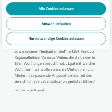
Minuten entfernt und wenn Herr Weidehoff, unser
Alle Cookies zulassen
Objektbetreuer, unter der Woche vorbeikommt,
tauschen wir uns immer kurz über den Gartenzaun
aus“, erklärt die Mieterin.
Auswahl erlauben
„Mietergeschichten wie die von Herrn und Frau
Nur notwendige Cookies zulassen
Camps zeigen uns immer wieder, wie wichtig
barrierefreie Wohnungen in unserem Bestand
sowie unseren Neubauten sind“, erklärt
Vonovia
Regionalleiterin Vanessa Weber, die die beiden in
ihren Wohnungen besucht hat. „Egal mit welcher
Wohnform, wir wollen unseren Mieterinnen und
Mietern das passende Angebot bieten, mit dem
sie sich für jede Lebenssituation gerüstet fühlen.“
Foto:
Vonovia
/ Bierwald