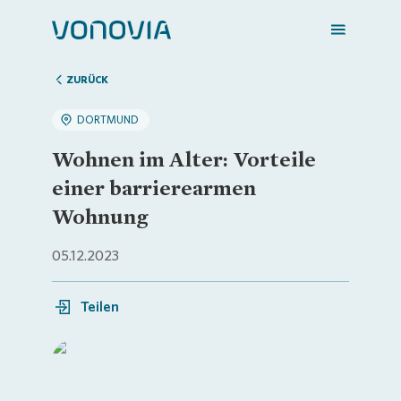
ZURÜCK
DORTMUND
Zuhause finden
Wohnen im Alter: Vorteile
einer barrierearmen
Mein Zuhause
Wohnung
05.12.2023
Meine Stadt
Teilen
Weitere Angebote
Login