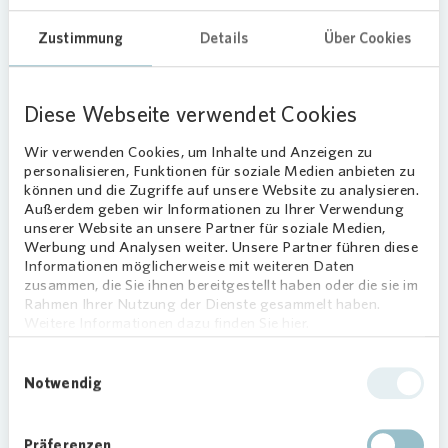
Rasen- oder Gehölzflächen. Sie sollten nicht in der
Zustimmung
Details
Über Cookies
Nähe von stark genutzten Straßen, Wegen oder
Plätzen liegen, damit Igel, Insekten & Co. einen
geschützten Rückzugsort haben“, ergänzt Verena
Diese Webseite verwendet Cookies
Jedamczik vom NABU (Naturschutzbund
Deutschland) e.V.
Wir verwenden Cookies, um Inhalte und Anzeigen zu
personalisieren, Funktionen für soziale Medien anbieten zu
„Totholz mit unterschiedlichen Durchmessern
können und die Zugriffe auf unsere Website zu analysieren.
wird gesammelt und gestapelt. Stützpfosten oder
Außerdem geben wir Informationen zu Ihrer Verwendung
unserer Website an unsere Partner für soziale Medien,
Bandstahl sorgen für den nötigen Halt“,
Werbung und Analysen weiter. Unsere Partner führen diese
beschreibt Ulli Pinick, Landschaftsarchitekt von
Informationen möglicherweise mit weiteren Daten
Vonovia
.
zusammen, die Sie ihnen bereitgestellt haben oder die sie im
Rahmen Ihrer Nutzung der Dienste gesammelt haben.
Das Projekt „Wilde Stapel“ gehört zu einem
Weitere Informationen dazu finden Sie hier.
Gesamtkonzept, das
Vonovia
bundesweit an
Einwilligungsauswahl
verschiedenen Standorten in Kooperation mit
Notwendig
dem NABU umsetzt. Nisthilfen und
Wildblumenwiesen für Wildbienen sowie
biologisch sinnvolle Heckenbepflanzungen sind
Präferenzen