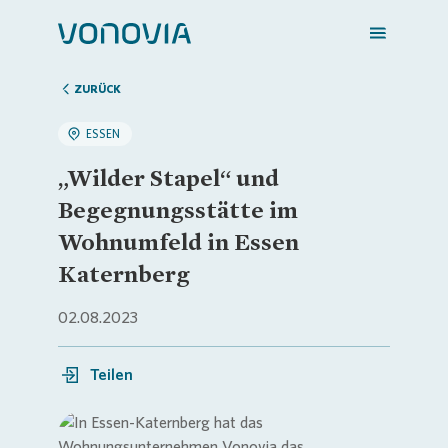
ZURÜCK
ESSEN
Zuhause finden
„Wilder Stapel“ und
Begegnungsstätte im
Mein Zuhause
Wohnumfeld in Essen
Katernberg
Meine Stadt
02.08.2023
Weitere Angebote
Teilen
Login