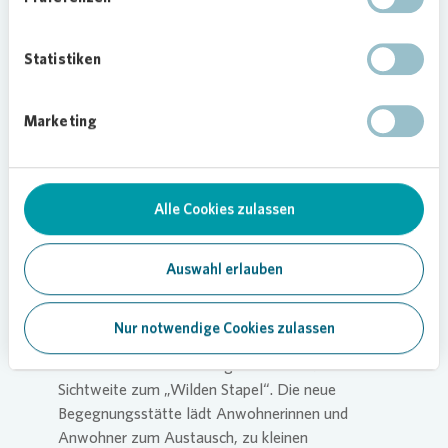
ebenfalls Teil des Konzepts. Ziel ist es, einen
allgemeingültigen Maßnahmen-Katalog für die
Statistiken
Wohnumfeldgestaltung von
Vonovia
in
Deutschland zu entwickeln. Dieser soll in
Vonovia
Quartieren bundesweit zum Einsatz kommen. Der
Marketing
NABU begleitet die Erstellung des
Maßnahmenkatalogs, um einen echten Mehrwert
für Umwelt und Artenschutz zu erzielen.
Alle Cookies zulassen
Neue Begegnungsstätte
verschönert Wohnumfeld
Auswahl erlauben
Nach engem Austausch mit den Mieterinnen und
Mietern im Farrenbroich schuf
Vonovia
zudem
Nur notwendige Cookies zulassen
eine neue Begegnungsstätte im Grünen,
bestehend aus hochwertigen Holzbänken in
Sichtweite zum „Wilden Stapel“. Die neue
Begegnungsstätte lädt Anwohnerinnen und
Anwohner zum Austausch, zu kleinen