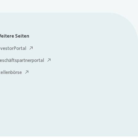
eitere Seiten
nvestorPortal
eschäftspartnerportal
tellenbörse