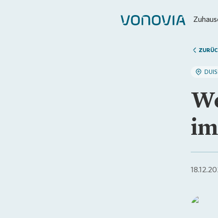
Zuhause
ZURÜC
DUI
We
im
18.12.2