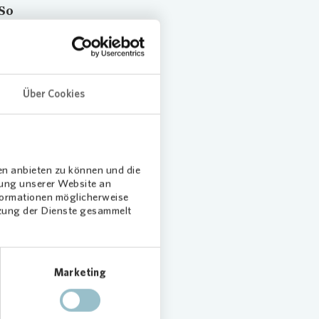
 So
 Zu
unsch
Über Cookies
d
n.
innen
en anbieten zu können und die
tändnis
dung unserer Website an
nformationen möglicherweise
tzung der Dienste gesammelt
ebäude
66 neue
erloren
Marketing
en,