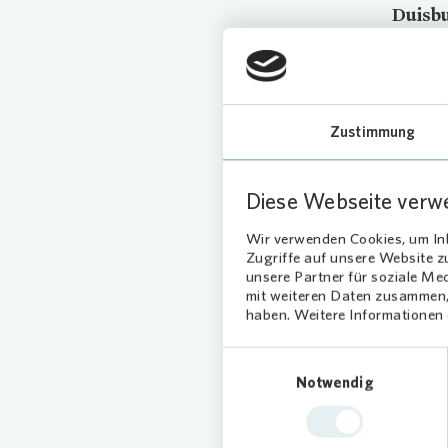
Duisb
samme
Woche
Tannen
der s
Zustimmung
und W
Mieter
Diese Webseite verw
„Mit der
Wir verwenden Cookies, um Inh
und Miet
Zugriffe auf unsere Website 
aufgebr
unsere Partner für soziale Me
mit weiteren Daten zusammen, 
haben. Weitere Informationen d
Im Zuge
mit ins
Einwilligungsauswahl
Wohnung
Notwendig
gingen. 
zahlreic
Foto:
Vono