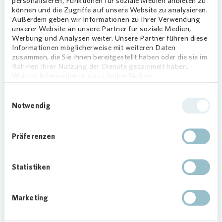
personalisieren, Funktionen für soziale Medien anbieten zu
Mitarbeiter nehmen sich einen Wunschzettel und
können und die Zugriffe auf unsere Website zu analysieren.
kümmern sich persönlich um den Rest. Auf den
Außerdem geben wir Informationen zu Ihrer Verwendung
Zetteln finden sich Wünsche wie ein
unserer Website an unsere Partner für soziale Medien,
Kindermikroskop, ein Sandtraktor, Sandspielzeug,
Werbung und Analysen weiter. Unsere Partner führen diese
Informationen möglicherweise mit weiteren Daten
ein Fernglas oder Fahrradzubehör.
zusammen, die Sie ihnen bereitgestellt haben oder die sie im
Rahmen Ihrer Nutzung der Dienste gesammelt haben.
Weitere Informationen dazu finden Sie hier.
Geschenke für
Heim
Einwilligungsauswahl
Notwendig
Die Mitarbeiterinnen und Mitarbeiter des ZKS von
Vonovia
in Dresden erfüllen mit dieser Aktion die
Wünsche für die Kinder und Jugendlichen des
Präferenzen
Heimes der Lebenshilfe auf der Bernhardstraße.
Dort leben 36 Kinder und Jugendliche mit
Statistiken
geistigen und/oder körperlichen
Beeinträchtigungen. 47 Mitarbeiter begleiten die
jungen Menschen liebevoll während ihrer
Marketing
Schulzeit. „Das ist eine tolle Aktion. Die Kinder
und wir als Team freuen uns sehr über die