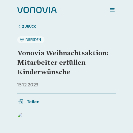
ZURÜCK
DRESDEN
Zuhause finden
Vonovia Weihnachtsaktion:
Mitarbeiter erfüllen
Mein Zuhause
Kinderwünsche
15.12.2023
Meine Stadt
Teilen
Weitere Angebote
Login