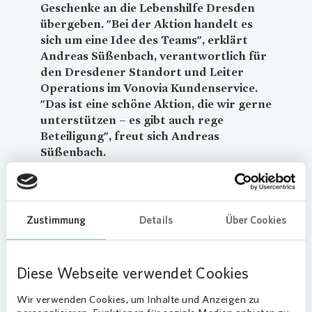
Geschenke an die Lebenshilfe Dresden
übergeben. "Bei der Aktion handelt es
sich um eine Idee des Teams", erklärt
Andreas Süßenbach, verantwortlich für
den Dresdener Standort und Leiter
Operations im
Vonovia
Kundenservice.
"Das ist eine schöne Aktion, die wir gerne
unterstützen – es gibt auch rege
Beteiligung", freut sich Andreas
Süßenbach.
Weihnachtswünsche für Kin
der
Zustimmung
Details
Über Cookies
Im Eingangsbereich des ZKS-Bürogebäudes in der
Fabrikstraße steht ein großer Weihnachtsbaum.
Diese Webseite verwendet Cookies
Daran hängen 32 Zettel mit Wünschen für
Geschenke in Wert von jeweils rund 20 Euro. Die
Wir verwenden Cookies, um Inhalte und Anzeigen zu