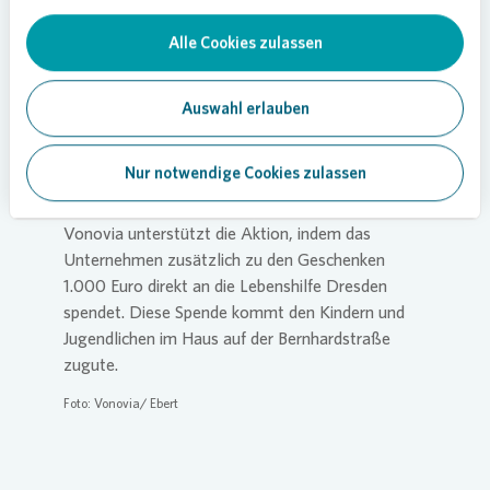
Weihnachtsgeschenke. Und das Beste ist: Sie
Alle Cookies zulassen
kommen allen im Haus zugute“, sagt Thomas
Lai, Leiter des Kinderheims der Lebenshilfe
Dresden e.V.
Auswahl erlauben
Nur notwendige Cookies zulassen
Vonovia
spen
det Extrasumme
Vonovia
unterstützt die Aktion, indem das
Unternehmen zusätzlich zu den Geschenken
1.000 Euro direkt an die Lebenshilfe Dresden
spendet. Diese Spende kommt den Kindern und
Jugendlichen im Haus auf der Bernhardstraße
zugute.
Foto:
Vonovia
/ Ebert