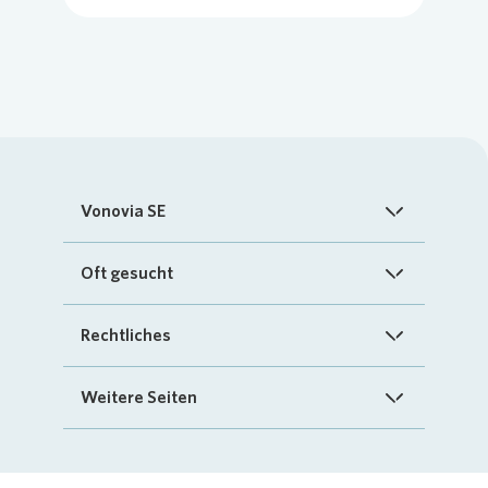
Vonovia SE
Startseite
Oft gesucht
Über uns
FAQ
Rechtliches
Investoren
Kontakt
Impressum
Weitere Seiten
Nachhaltigkeit
„Mein Vonovia“ App
Cookie-Richtlinien
InvestorPortal
Presse
Mein Zuhause