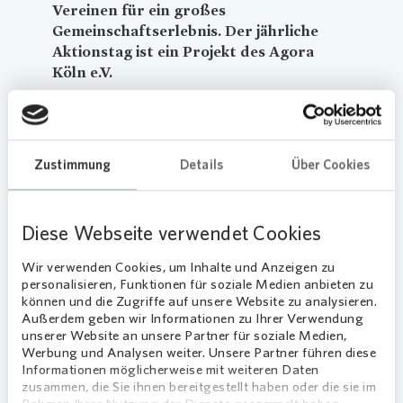
Vereinen für ein großes
Gemeinschaftserlebnis. Der jährliche
Aktionstag ist ein Projekt des Agora
Köln e.V.
Viele Angebote am Aktionstag
In der Liebigstraße bildeten beispielsweise ein
Zustimmung
Details
Über Cookies
offenes Wohnzimmer, eine offene
Fahrradwerkstatt, ein „Umsonstflohmarkt“ und
Upcycling-Bastelangebote für Kinder Anlässe für
Diese Webseite verwendet Cookies
viele Begegnungen. Für kulturelle Vielfalt standen
Wir verwenden Cookies, um Inhalte und Anzeigen zu
eine Kunstausstellung des Junge Stadt Köln e.V.,
personalisieren, Funktionen für soziale Medien anbieten zu
ein Leserad im Innenhof sowie musikalische
können und die Zugriffe auf unsere Website zu analysieren.
Darbietungen, unter anderem eine Choraktion
Außerdem geben wir Informationen zu Ihrer Verwendung
unter dem Motto „Singen macht glücklich“ und
unserer Website an unsere Partner für soziale Medien,
Werbung und Analysen weiter. Unsere Partner führen diese
der Auftritt der Band „I love Mondays“.
Informationen möglicherweise mit weiteren Daten
zusammen, die Sie ihnen bereitgestellt haben oder die sie im
Unterstützung der