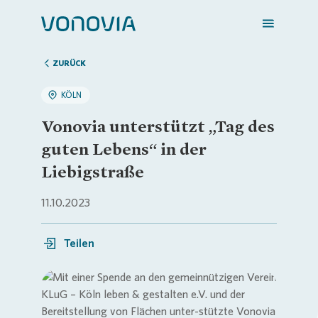
ZURÜCK
KÖLN
Zuhause finden
Vonovia unterstützt „Tag des
guten Lebens“ in der
Mein Zuhause
Liebigstraße
11.10.2023
Meine Stadt
Teilen
Weitere Angebote
Login