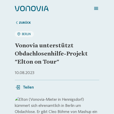
ZURÜCK
BERLIN
Zuhause finden
Vonovia unterstützt
Obdachlosenhilfe-Projekt
Mein Zuhause
"Elton on Tour"
10.08.2023
Meine Stadt
Teilen
Weitere Angebote
Login