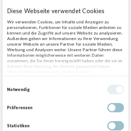
Charlottenburg) unterwegs. Immer hat er ein
Diese Webseite verwendet Cookies
offenes Ohr für Sorgen und Nöte, nimmt
Wir verwenden Cookies, um Inhalte und Anzeigen zu
sich Zeit für lange Gespräche, fragt nach, was
personalisieren, Funktionen für soziale Medien anbieten zu
gebraucht wird. “Für Lebensmittel und Kleidung
können und die Zugriffe auf unsere Website zu analysieren.
Außerdem geben wir Informationen zu Ihrer Verwendung
sind viele Vereine zuständig", sagt er, "aber
unserer Website an unsere Partner für soziale Medien,
Schlafsäcke, Campingkocher, Zahnbürsten und
Werbung und Analysen weiter. Unsere Partner führen diese
Socken sind eben auch wichtig." Diese verteilt er
Informationen möglicherweise mit weiteren Daten
meistens.
zusammen, die Sie ihnen bereitgestellt haben oder die sie im
Rahmen Ihrer Nutzung der Dienste gesammelt haben.
Weitere Informationen dazu finden Sie hier.
Zusätzlich zu den Touren gibt es Spendenboxen,
eine zum Beispiel in einer Thomas-Philipps-Filiale
Einwilligungsauswahl
in Oranienburg. Elton postet auf der
Notwendig
Facebookseite seines Projekts täglich Fotos
davon, welche Artikel gebraucht werden und wo
er gerade unterwegs ist. Wer ihm folgen und
Präferenzen
vielleicht helfen möchte, kann dies unter
https://www.facebook.com/Eltonontour/
tun.
Statistiken
Nicht nur Sachspenden helfen, sondern zum