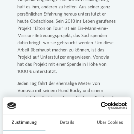
half es ihm, anderen zu helfen. Aus seiner ganz
persönlichen Erfahrung heraus unterstützt er
heute Obdachlose. Sein 2018 ins Leben gerufenes
Projekt "Elton on Tour" ist ein Ein-Mann-eine-
Mission-Betreuungsprojekt, das Sachspenden
dahin bringt, wo sie gebraucht werden. Um diese
Arbeit überhaupt machen zu können, ist das
Projekt auf Unterstützer angewiesen.
Vonovia
hat das Projekt mit einer Spende in Höhe von
1000 € unterstützt.
Jeden Tag fährt der ehemalige Mieter von
Vonovia
mit seinem Hund Rocky und einem
gemieteten Sprinter auf verschiedenen Routen die
Plätze ab, an denen seine insgesamt etwa 40
Schützlinge sich aufhalten. Elton ist im Landkreis
Oberhavel (Hennigsdorf, Velten, Oranienburg,
Zustimmung
Details
Über Cookies
Oberkrämer) und auf vielen Straßen und Plätzen
Berlins (u.a. in Reinickendorf, Moabit,