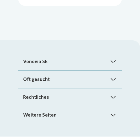
Vonovia SE
Startseite
Oft gesucht
Über uns
FAQ
Rechtliches
Investoren
Kontakt
Impressum
Weitere Seiten
Nachhaltigkeit
„Mein Vonovia“ App
Cookie-Richtlinien
InvestorPortal
Presse
Mein Zuhause