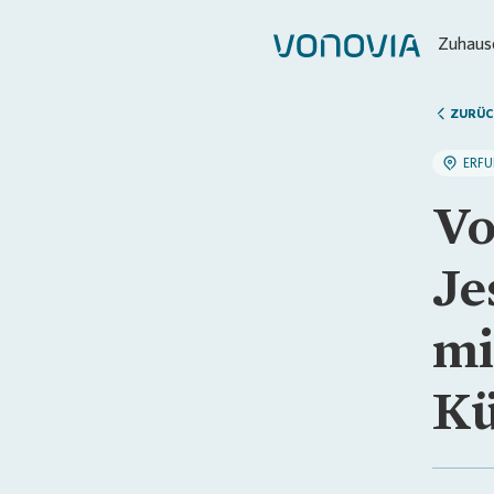
Zuhause
ZURÜC
ERFU
Vo
Je
mi
Kü