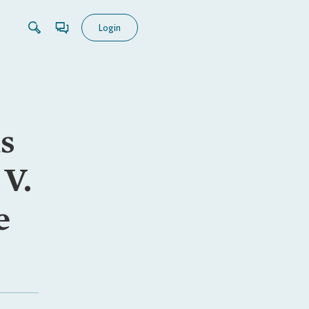
Login
s
 V.
e