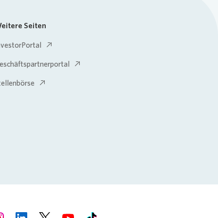
eitere Seiten
nvestorPortal
eschäftspartnerportal
tellenbörse