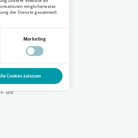
dung unserer Website an
nformationen möglicherweise
tzung der Dienste gesammelt
m Roten
iale
Marketing
 bei –
",
lle Cookies zulassen
dtischen
rs- und