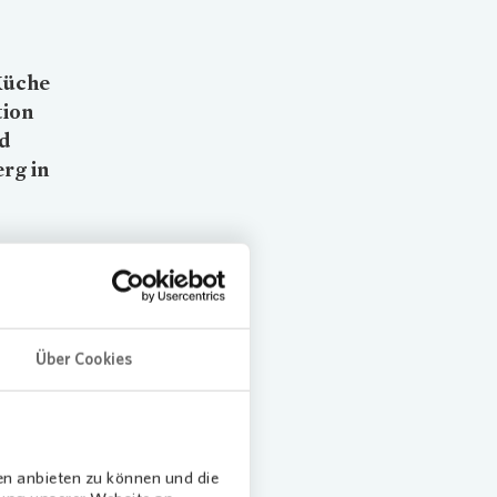
Küche
tion
nd
rg in
Über Cookies
ingend
 die
nd den
en anbieten zu können und die