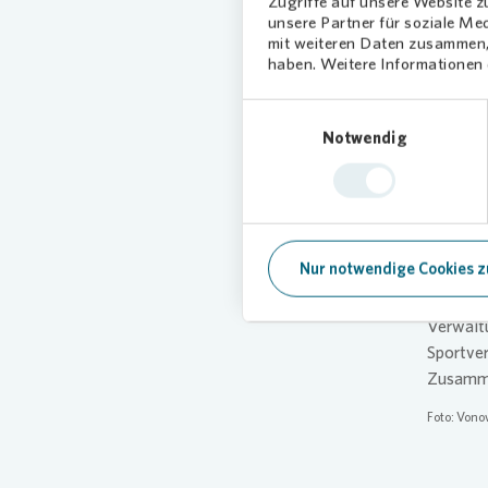
Zugriffe auf unsere Website 
unsere Partner für soziale Me
Pro
mit weiteren Daten zusammen, 
haben. Weitere Informationen d
"Das Jes
Einwilligungsauswahl
Berg“, s
Notwendig
Träger w
und das 
partners
ergänzt 
Nur notwendige Cookies z
Das Spo
Unterne
Verwaltu
Sportver
Zusamme
Foto:
Vono