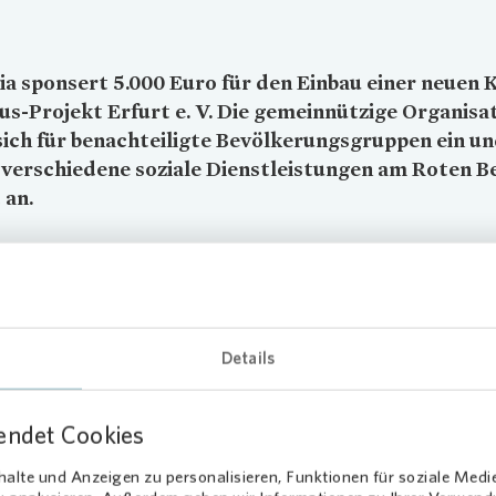
ia
sponsert 5.000 Euro für den Einbau einer neuen 
us-Projekt Erfurt e. V. Die gemeinnützige Organisa
sich für benachteiligte Bevölkerungsgruppen ein u
 verschiedene soziale Dienstleistungen am Roten Be
 an.
 Küche kommt der Arbeit im
jekt zugute
Details
Flügge, Vorstandsvorsitzender des Projekts, freute sich über das
ing: "Die Unterstützung von
Vonovia
hat es mit ermöglicht, eine dr
e neue Küche anzuschaffen, die unsere Möglichkeiten erweitert und
endet Cookies
 unserer Dienstleistungen verbessert. Das hilft dem Jesus-Projekt u
, denen wir dienen, sehr. Vielen Dank!"
alte und Anzeigen zu personalisieren, Funktionen für soziale Medi