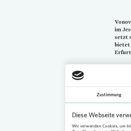
Vonov
im Jes
setzt 
bietet
Erfurt
Die
Pro
Zustimmung
Michael 
Sponsor
benötigt
Diese Webseite verw
Qualität
Menschen
Wir verwenden Cookies, um Inh