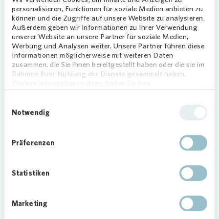
Bei dem dreitägigen Fest gab es viele Highlights
personalisieren, Funktionen für soziale Medien anbieten zu
wie ein Tanzprogramm, verschiedene Konzerte,
können und die Zugriffe auf unsere Website zu analysieren.
ein Kinderkonzert, einen Kunst-, Antiquitäten-
Außerdem geben wir Informationen zu Ihrer Verwendung
unserer Website an unsere Partner für soziale Medien,
und Trödelmarkt, einen Kinderflohmarkt sowie ein
Werbung und Analysen weiter. Unsere Partner führen diese
Puppentheater, das von
Vonovia
gesponsert
Informationen möglicherweise mit weiteren Daten
wurde. „Feste wie diese sind immer etwas
zusammen, die Sie ihnen bereitgestellt haben oder die sie im
Besonderes: Hier kommen viele Menschen von
Rahmen Ihrer Nutzung der Dienste gesammelt haben.
Weitere Informationen dazu finden Sie hier.
Nah und Fern zusammen und erleben bei
kurzweiligem Programm und verschiedenen
Einwilligungsauswahl
Leckereien eine paar schöne Stunden. Wir freuen
Notwendig
uns, dass auf der Hauptstraße als historische
Flaniermeile nach wie vor immer wieder kulturelle
Präferenzen
Highlights wie das Familienfest Neustädter
Frühling ausgetragen werden und unterstützen
das auch sehr gerne“, sagt Alexander Wuttke,
Statistiken
Regionalleiter bei
Vonovia
in Dresden.
Foto:
Vonovia
/ Schneider
Marketing