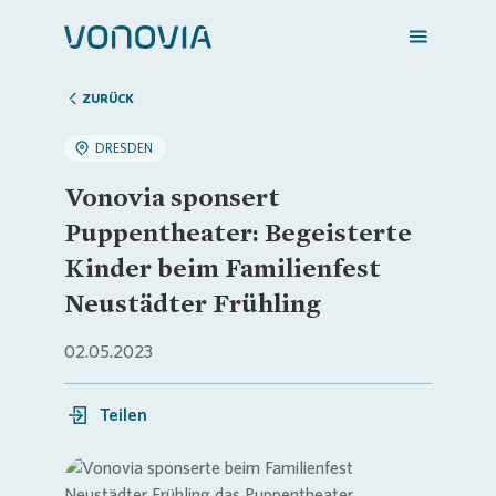
ZURÜCK
DRESDEN
Zuhause finden
Vonovia sponsert
Puppentheater: Begeisterte
Mein Zuhause
Kinder beim Familienfest
Neustädter Frühling
Meine Stadt
02.05.2023
Weitere Angebote
Teilen
Login