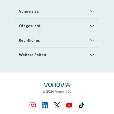
Vonovia SE
Startseite
Oft gesucht
Über uns
FAQ
Rechtliches
Investoren
Kontakt
Impressum
Weitere Seiten
Nachhaltigkeit
„Mein Vonovia“ App
Cookie-Richtlinien
InvestorPortal
Presse
Mein Zuhause
Datenschutz
Geschäftspartnerportal
Karriere
Compliance
Stellenbörse
© 2026 Vonovia SE
Erklärung zur Barrierefreiheit